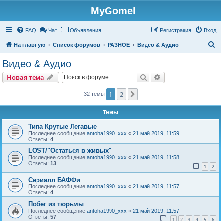
MyGomel
Регистрация
FAQ
Чат
Объявления
Р
е
г
и
с
т
р
а
ц
и
я
Вход
П
На главную
Список форумов
РАЗНОЕ
Видео & Аудио
о
Видео & Аудио
и
Новая тема
Поиск
Расширенный пои
Н
о
в
а
я
т
е
м
а
с
к
1
2
След.
32 темы
Темы
Типа Крутые Легавые
Последнее сообщение
antoha1990_xxx
«
21 май 2019, 11:59
Ответы:
4
LOST/"Остаться в живых"
Последнее сообщение
antoha1990_xxx
«
21 май 2019, 11:58
Ответы:
13
1
2
Сериалл БАФФи
Последнее сообщение
antoha1990_xxx
«
21 май 2019, 11:57
Ответы:
4
Побег из тюрьмы
Последнее сообщение
antoha1990_xxx
«
21 май 2019, 11:57
Ответы:
57
1
2
3
4
5
6