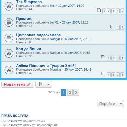
The Simpsons
Последнее сообщение
Mix
«
12 дек 2007, 14:02
Ответы:
44
1
2
3
4
5
Престиж
Последнее сообщение
bart01
«
27 сен 2007, 22:12
Ответы:
16
1
2
Цифровая видеокамера
Последнее сообщение
Radgar
«
26 июл 2007, 22:10
Ответы:
8
Код да Винчи
Последнее сообщение
Radgar
«
26 июл 2007, 19:53
Ответы:
30
1
2
3
4
Алёша Попович и Тугарин Змей!
Последнее сообщение
Morning
«
30 июн 2007, 16:49
Ответы:
39
1
2
3
4
Новая тема
Н
о
в
а
я
т
е
м
а
1
2
След.
32 темы
Перейти
ПРАВА ДОСТУПА
Вы
не можете
начинать темы
Вы
не можете
отвечать на сообщения