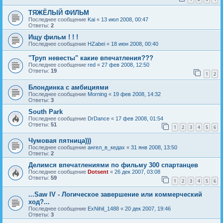
ТЯЖЁЛЫЙ ФИЛЬМ
Последнее сообщение
Kai
«
13 июл 2008, 00:47
Ответы:
2
Ищу фильм ! ! !
Последнее сообщение
HZabei
«
18 июн 2008, 00:40
"Труп невесты" какие впечатления???
Последнее сообщение
red
«
27 фев 2008, 12:50
Ответы:
19
1
2
Блондинка с амбициями
Последнее сообщение
Morning
«
19 фев 2008, 14:32
Ответы:
3
South Park
Последнее сообщение
DrDance
«
17 фев 2008, 01:54
Ответы:
51
1
2
3
4
5
6
Чумовая пятница)))
Последнее сообщение
ангел_в_кедах
«
31 янв 2008, 13:50
Ответы:
2
Делимся впечатлениями по фильму 300 спартанцев
Последнее сообщение
Dotsent
«
26 дек 2007, 03:08
Ответы:
59
1
2
3
4
5
6
...Saw IV - Логическое завершение или коммерческий
ход?...
Последнее сообщение
ExNihil_1488
«
20 дек 2007, 19:46
Ответы:
3