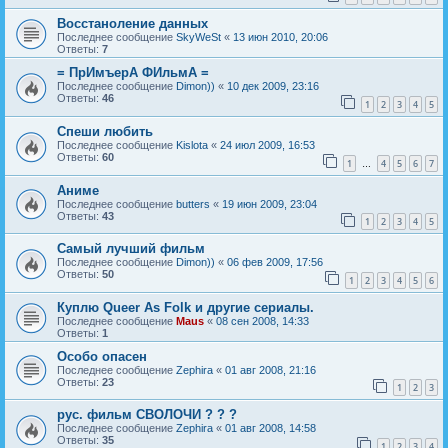
Восстаноление данных
Последнее сообщение
SkyWeSt
«
13 июн 2010, 20:06
Ответы:
7
= ПрИмъерА ФИльмА =
Последнее сообщение
Dimon))
«
10 дек 2009, 23:16
Ответы:
46
1
2
3
4
5
Спеши любить
Последнее сообщение
Kislota
«
24 июл 2009, 16:53
Ответы:
60
1
4
5
6
7
…
Аниме
Последнее сообщение
butters
«
19 июн 2009, 23:04
Ответы:
43
1
2
3
4
5
Самый лучший фильм
Последнее сообщение
Dimon))
«
06 фев 2009, 17:56
Ответы:
50
1
2
3
4
5
6
Куплю Queer As Folk и другие сериалы.
Последнее сообщение
Maus
«
08 сен 2008, 14:33
Ответы:
1
Особо опасен
Последнее сообщение
Zephira
«
01 авг 2008, 21:16
Ответы:
23
1
2
3
рус. фильм СВОЛОЧИ ? ? ?
Последнее сообщение
Zephira
«
01 авг 2008, 14:58
Ответы:
35
1
2
3
4