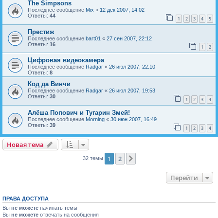
The Simpsons
Последнее сообщение
Mix
«
12 дек 2007, 14:02
Ответы:
44
1
2
3
4
5
Престиж
Последнее сообщение
bart01
«
27 сен 2007, 22:12
Ответы:
16
1
2
Цифровая видеокамера
Последнее сообщение
Radgar
«
26 июл 2007, 22:10
Ответы:
8
Код да Винчи
Последнее сообщение
Radgar
«
26 июл 2007, 19:53
Ответы:
30
1
2
3
4
Алёша Попович и Тугарин Змей!
Последнее сообщение
Morning
«
30 июн 2007, 16:49
Ответы:
39
1
2
3
4
Новая тема
Н
о
в
а
я
т
е
м
а
1
2
След.
32 темы
Перейти
ПРАВА ДОСТУПА
Вы
не можете
начинать темы
Вы
не можете
отвечать на сообщения