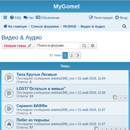
MyGomel
Регистрация
FAQ
Чат
Объявления
Р
е
г
и
с
т
р
а
ц
и
я
Вход
П
На главную
Список форумов
РАЗНОЕ
Видео & Аудио
о
Видео & Аудио
и
Новая тема
Поиск
Расширенный пои
Н
о
в
а
я
т
е
м
а
с
к
1
2
След.
32 темы
Темы
Типа Крутые Легавые
Последнее сообщение
antoha1990_xxx
«
21 май 2019, 11:59
Ответы:
4
LOST/"Остаться в живых"
Последнее сообщение
antoha1990_xxx
«
21 май 2019, 11:58
Ответы:
13
1
2
Сериалл БАФФи
Последнее сообщение
antoha1990_xxx
«
21 май 2019, 11:57
Ответы:
4
Побег из тюрьмы
Последнее сообщение
antoha1990_xxx
«
21 май 2019, 11:57
Ответы:
57
1
2
3
4
5
6