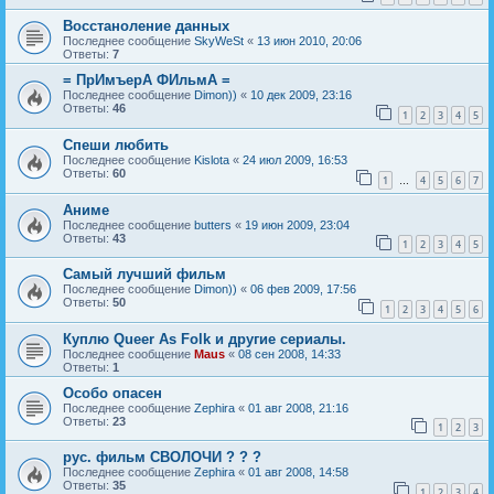
Восстаноление данных
Последнее сообщение
SkyWeSt
«
13 июн 2010, 20:06
Ответы:
7
= ПрИмъерА ФИльмА =
Последнее сообщение
Dimon))
«
10 дек 2009, 23:16
Ответы:
46
1
2
3
4
5
Спеши любить
Последнее сообщение
Kislota
«
24 июл 2009, 16:53
Ответы:
60
1
4
5
6
7
…
Аниме
Последнее сообщение
butters
«
19 июн 2009, 23:04
Ответы:
43
1
2
3
4
5
Самый лучший фильм
Последнее сообщение
Dimon))
«
06 фев 2009, 17:56
Ответы:
50
1
2
3
4
5
6
Куплю Queer As Folk и другие сериалы.
Последнее сообщение
Maus
«
08 сен 2008, 14:33
Ответы:
1
Особо опасен
Последнее сообщение
Zephira
«
01 авг 2008, 21:16
Ответы:
23
1
2
3
рус. фильм СВОЛОЧИ ? ? ?
Последнее сообщение
Zephira
«
01 авг 2008, 14:58
Ответы:
35
1
2
3
4