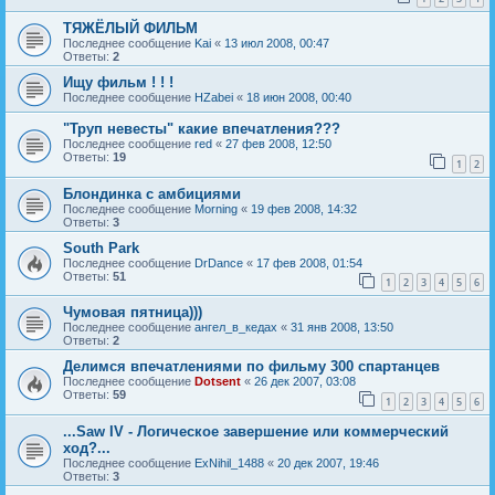
ТЯЖЁЛЫЙ ФИЛЬМ
Последнее сообщение
Kai
«
13 июл 2008, 00:47
Ответы:
2
Ищу фильм ! ! !
Последнее сообщение
HZabei
«
18 июн 2008, 00:40
"Труп невесты" какие впечатления???
Последнее сообщение
red
«
27 фев 2008, 12:50
Ответы:
19
1
2
Блондинка с амбициями
Последнее сообщение
Morning
«
19 фев 2008, 14:32
Ответы:
3
South Park
Последнее сообщение
DrDance
«
17 фев 2008, 01:54
Ответы:
51
1
2
3
4
5
6
Чумовая пятница)))
Последнее сообщение
ангел_в_кедах
«
31 янв 2008, 13:50
Ответы:
2
Делимся впечатлениями по фильму 300 спартанцев
Последнее сообщение
Dotsent
«
26 дек 2007, 03:08
Ответы:
59
1
2
3
4
5
6
...Saw IV - Логическое завершение или коммерческий
ход?...
Последнее сообщение
ExNihil_1488
«
20 дек 2007, 19:46
Ответы:
3