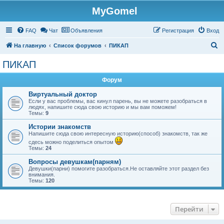
MyGomel
Регистрация
FAQ
Чат
Объявления
Р
е
г
и
с
т
р
а
ц
и
я
Вход
П
На главную
Список форумов
ПИКАП
о
ПИКАП
и
Форум
с
к
Виртуальный доктор
Если у вас проблемы, вас кинул парень, вы не можете разобраться в
людях, напишите сюда свою историю и мы вам поможем!
Темы:
9
Истории знакомств
Напишите сюда свою интересную историю(способ) знакомств, так же
сдесь можно поделиться опытом
Темы:
24
Вопросы девушкам(парням)
Девушки(парни) помогите разобраться.Не оставляйте этот раздел без
внимания.
Темы:
120
Перейти