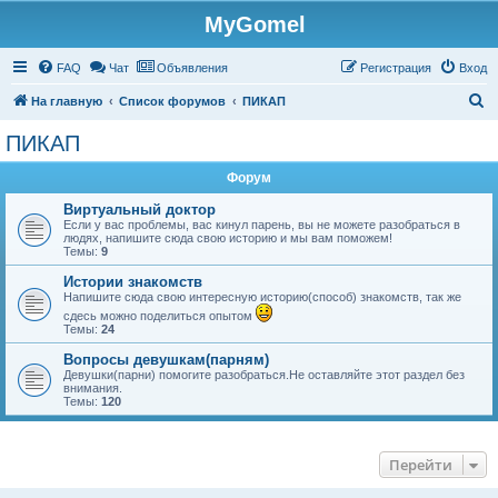
MyGomel
Регистрация
FAQ
Чат
Объявления
Р
е
г
и
с
т
р
а
ц
и
я
Вход
П
На главную
Список форумов
ПИКАП
о
ПИКАП
и
Форум
с
к
Виртуальный доктор
Если у вас проблемы, вас кинул парень, вы не можете разобраться в
людях, напишите сюда свою историю и мы вам поможем!
Темы:
9
Истории знакомств
Напишите сюда свою интересную историю(способ) знакомств, так же
сдесь можно поделиться опытом
Темы:
24
Вопросы девушкам(парням)
Девушки(парни) помогите разобраться.Не оставляйте этот раздел без
внимания.
Темы:
120
Перейти