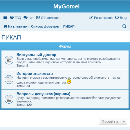
MyGomel
Регистрация
FAQ
Чат
Объявления
Р
е
г
и
с
т
р
а
ц
и
я
Вход
П
На главную
Список форумов
ПИКАП
о
ПИКАП
и
Форум
с
к
Виртуальный доктор
Если у вас проблемы, вас кинул парень, вы не можете разобраться в
людях, напишите сюда свою историю и мы вам поможем!
Темы:
9
Истории знакомств
Напишите сюда свою интересную историю(способ) знакомств, так же
сдесь можно поделиться опытом
Темы:
24
Вопросы девушкам(парням)
Девушки(парни) помогите разобраться.Не оставляйте этот раздел без
внимания.
Темы:
120
Перейти