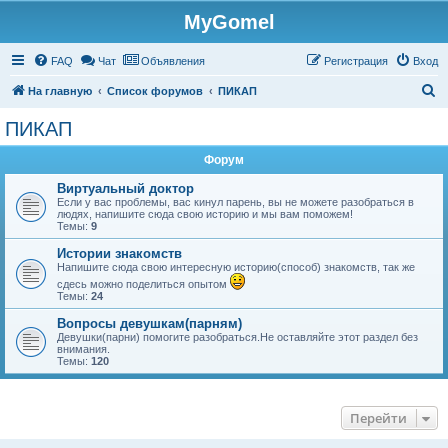
MyGomel
Регистрация
FAQ
Чат
Объявления
Р
е
г
и
с
т
р
а
ц
и
я
Вход
П
На главную
Список форумов
ПИКАП
о
ПИКАП
и
Форум
с
к
Виртуальный доктор
Если у вас проблемы, вас кинул парень, вы не можете разобраться в
людях, напишите сюда свою историю и мы вам поможем!
Темы:
9
Истории знакомств
Напишите сюда свою интересную историю(способ) знакомств, так же
сдесь можно поделиться опытом
Темы:
24
Вопросы девушкам(парням)
Девушки(парни) помогите разобраться.Не оставляйте этот раздел без
внимания.
Темы:
120
Перейти