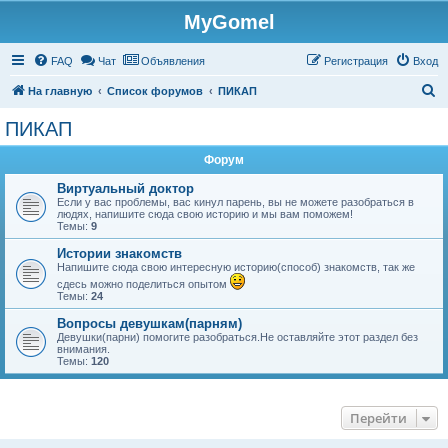
MyGomel
Регистрация
FAQ
Чат
Объявления
Р
е
г
и
с
т
р
а
ц
и
я
Вход
П
На главную
Список форумов
ПИКАП
о
ПИКАП
и
Форум
с
к
Виртуальный доктор
Если у вас проблемы, вас кинул парень, вы не можете разобраться в
людях, напишите сюда свою историю и мы вам поможем!
Темы:
9
Истории знакомств
Напишите сюда свою интересную историю(способ) знакомств, так же
сдесь можно поделиться опытом
Темы:
24
Вопросы девушкам(парням)
Девушки(парни) помогите разобраться.Не оставляйте этот раздел без
внимания.
Темы:
120
Перейти