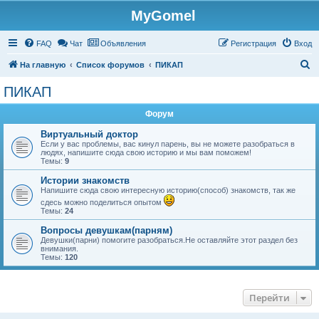
MyGomel
Регистрация
FAQ
Чат
Объявления
Р
е
г
и
с
т
р
а
ц
и
я
Вход
П
На главную
Список форумов
ПИКАП
о
ПИКАП
и
Форум
с
к
Виртуальный доктор
Если у вас проблемы, вас кинул парень, вы не можете разобраться в
людях, напишите сюда свою историю и мы вам поможем!
Темы:
9
Истории знакомств
Напишите сюда свою интересную историю(способ) знакомств, так же
сдесь можно поделиться опытом
Темы:
24
Вопросы девушкам(парням)
Девушки(парни) помогите разобраться.Не оставляйте этот раздел без
внимания.
Темы:
120
Перейти