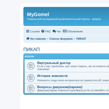
Регистрация
MyGomel
Гомельский молодежный развлекательный портал - форум
Ссылки
FAQ
Чат
Объявления
На главную
Список форумов
ПИКАП
ПИКАП
ФОРУМ
Виртуальный доктор
Если у вас проблемы, вас кинул парень, вы не можете 
поможем!
Истории знакомств
Напишите сюда свою интересную историю(способ) знако
Вопросы девушкам(парням)
Девушки(парни) помогите разобраться.Не оставляйте это