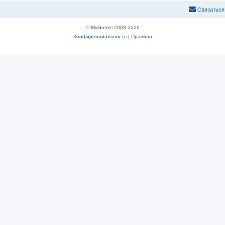
С
в
я
з
а
т
ь
с
я
© MyGomel 2003-2026
Конфиденциальность
|
Правила