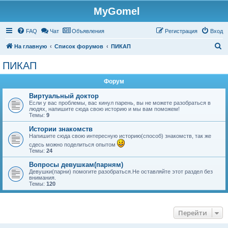
MyGomel
Регистрация
FAQ
Чат
Объявления
Р
е
г
и
с
т
р
а
ц
и
я
Вход
П
На главную
Список форумов
ПИКАП
о
ПИКАП
и
Форум
с
к
Виртуальный доктор
Если у вас проблемы, вас кинул парень, вы не можете разобраться в
людях, напишите сюда свою историю и мы вам поможем!
Темы:
9
Истории знакомств
Напишите сюда свою интересную историю(способ) знакомств, так же
сдесь можно поделиться опытом
Темы:
24
Вопросы девушкам(парням)
Девушки(парни) помогите разобраться.Не оставляйте этот раздел без
внимания.
Темы:
120
Перейти