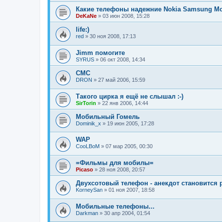
Какие телефоны надежние Nokia Samsung Mot
DeKaNe
»
03 июн 2008, 15:28
life:)
red
»
30 ноя 2008, 17:13
Jimm помогите
SYRUS
»
06 окт 2008, 14:34
СМС
DRON
»
27 май 2006, 15:59
Такого цирка я ещё не слышал :-)
SirTorin
»
22 янв 2006, 14:44
Мобильный Гомель
Dominik_x
»
19 июн 2005, 17:28
WAP
CooLBoM
»
07 мар 2005, 00:30
=Фильмы для мобилы=
Picaso
»
28 ноя 2008, 20:57
Двухсотовый телефон - анекдот становится
KorneySan
»
01 ноя 2007, 18:58
Мобильные телефоны...
Darkman
»
30 апр 2004, 01:54