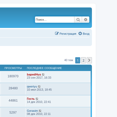
Поиск
Расширенный по
Р
е
г
и
с
т
р
а
ц
и
я
Вход
1
2
След.
40 тем
ПРОСМОТРЫ
ПОСЛЕДНЕЕ СООБЩЕНИЕ
bapedHus
180970
23 сен 2017, 16:33
qwertyu
28480
10 июл 2013, 18:45
Гость
44861
14 дек 2010, 22:41
Gerasim
5297
08 дек 2010, 22:11