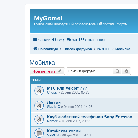
Регистрация
MyGomel
Гомельский молодежный развлекательный портал - форум
Ссылки
FAQ
Чат
Объявления
На главную
Список форумов
РАЗНОЕ
Мобилка
Мобилка
Новая тема
Поиск
Рас
Н
о
в
а
я
т
е
м
а
ТЕМЫ
МТС или Velcom???
Chops
»
20 янв 2005, 05:23
Легкий
Slavik_X
»
04 сен 2004, 14:25
Клуб любителей телефонов Sony Ericsson
Nemec
»
16 сен 2007, 20:33
Китайские копии
SYRUS
»
08 дек 2010, 14:43