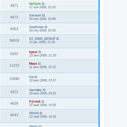
SirTorin
4971
17 ноя 2008, 22:20
Gerasim
4673
04 ноя 2008, 10:09
Deathclaw
6453
03 сен 2008, 10:38
DJ_DIMA_БЕЛЫЙ
36833
13 авг 2008, 21:09
kyper
5352
13 июл 2008, 21:23
Maus
11223
11 июл 2008, 22:10
Kai
15690
10 июл 2008, 23:47
barmaley
4313
29 июн 2008, 20:52
F@shik
4629
22 май 2008, 14:01
DRON
9543
22 май 2008, 10:32
SteyG