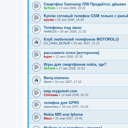
Смартфон Samsung i550 Продаётся, дёшево
SirTorin
»
17 ноя 2008, 22:20
Куплю сотовый телефон GSM только с разъё
куплю
»
02 ноя 2008, 18:44
Телефоны под заказ
NeMeZiS
»
28 авг 2008, 21:30
Клуб любителей телефонов MOTOROL@
DJ_DIMA_БЕЛЫЙ
»
25 авг 2007, 21:22
расскажите плззз (моторолла)
kyper
»
12 июл 2008, 02:30
Игры для смартфонов nokia, где?
SirTorin
»
17 авг 2006, 21:53
Benq-siemens
Alone
»
16 сен 2007, 17:10
wap.mygomel.com
Chichaaa
»
12 май 2008, 00:19
телефон для GPRS
пришелец
»
18 сен 2007, 01:26
Nokia N95 или Iphone
Maus
»
31 мар 2007, 19:46
Мобильные телефоны дешево!