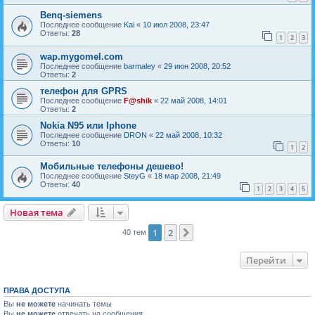
Benq-siemens
Последнее сообщение
Kai
«
10 июл 2008, 23:47
Ответы:
28
1
2
3
wap.mygomel.com
Последнее сообщение
barmaley
«
29 июн 2008, 20:52
Ответы:
2
телефон для GPRS
Последнее сообщение
F@shik
«
22 май 2008, 14:01
Ответы:
2
Nokia N95 или Iphone
Последнее сообщение
DRON
«
22 май 2008, 10:32
Ответы:
10
1
2
Мобильные телефоны дешево!
Последнее сообщение
SteyG
«
18 мар 2008, 21:49
Ответы:
40
1
2
3
4
5
Новая тема
Н
о
в
а
я
т
е
м
а
1
2
След.
40 тем
Перейти
ПРАВА ДОСТУПА
Вы
не можете
начинать темы
Вы
не можете
отвечать на сообщения