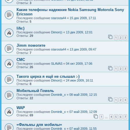
Ответы:
3
Какие телефоны надежние Nokia Samsung Motorola Sony
Ericsson
Последнее сообщение
starosta44
«
15 дек 2009, 17:11
Ответы:
5
life:)
Последнее сообщение
Dimon))
«
13 дек 2009, 12:01
Ответы:
29
1
2
3
Jimm помогите
Последнее сообщение
starosta44
«
13 дек 2009, 09:47
Ответы:
7
СМС
Последнее сообщение
SLAVAS
«
04 окт 2009, 17:06
Ответы:
26
1
2
3
Такого цирка я ещё не слышал :-)
Последнее сообщение
Dimon))
«
24 июн 2009, 16:11
Ответы:
8
Мобильный Гомель
Последнее сообщение
Dominik_x
«
08 май 2009, 12:15
Ответы:
22
1
2
3
WAP
Последнее сообщение
Dominik_x
«
07 май 2009, 12:09
Ответы:
69
1
4
5
6
7
…
=Фильмы для мобилы=
Последнее сообщение
Dominik_x
«
07 май 2009, 11:55