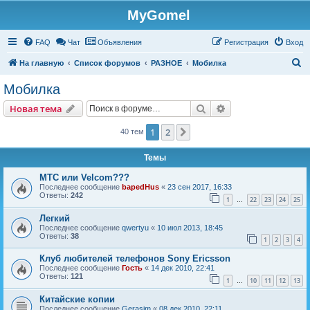
MyGomel
Регистрация
FAQ
Чат
Объявления
Р
е
г
и
с
т
р
а
ц
и
я
Вход
П
На главную
Список форумов
РАЗНОЕ
Мобилка
о
Мобилка
и
Новая тема
Поиск
Расширенный пои
Н
о
в
а
я
т
е
м
а
с
к
1
2
След.
40 тем
Темы
МТС или Velcom???
Последнее сообщение
bapedHus
«
23 сен 2017, 16:33
Ответы:
242
1
22
23
24
25
…
Легкий
Последнее сообщение
qwertyu
«
10 июл 2013, 18:45
Ответы:
38
1
2
3
4
Клуб любителей телефонов Sony Ericsson
Последнее сообщение
Гость
«
14 дек 2010, 22:41
Ответы:
121
1
10
11
12
13
…
Китайские копии
Последнее сообщение
Gerasim
«
08 дек 2010, 22:11