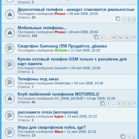
Ответы:
3
Двухсотовый телефон - анекдот становится реальностью
Последнее сообщение
Picaso
«
28 ноя 2008, 20:55
Ответы:
24
1
2
3
Мобильные телефоны...
Последнее сообщение
Picaso
«
28 ноя 2008, 20:46
Ответы:
162
1
14
15
16
17
…
Смартфон Samsung i550 Продаётся, дёшево
Последнее сообщение
SirTorin
«
17 ноя 2008, 22:20
Куплю сотовый телефон GSM только с разъёмом для
карт памяти
Последнее сообщение
Gerasim
«
04 ноя 2008, 10:09
Ответы:
1
Телефоны под заказ
Последнее сообщение
Deathclaw
«
03 сен 2008, 10:38
Ответы:
7
Клуб любителей телефонов MOTOROL@
Последнее сообщение
DJ_DIMA_БЕЛЫЙ
«
13 авг 2008, 21:09
Ответы:
66
1
4
5
6
7
…
расскажите плззз (моторолла)
Последнее сообщение
kyper
«
13 июл 2008, 21:23
Ответы:
3
Игры для смартфонов nokia, где?
Последнее сообщение
Maus
«
11 июл 2008, 22:10
Ответы:
13
1
2