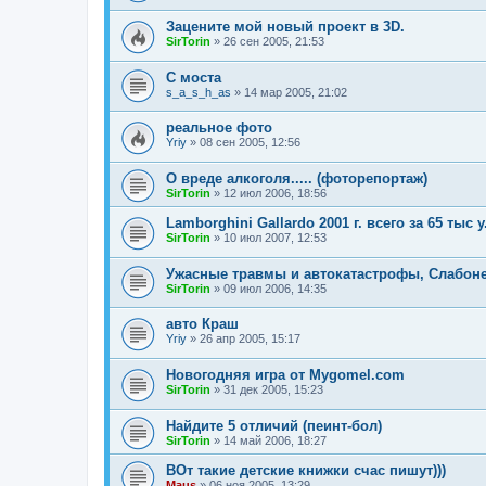
Зацените мой новый проект в 3D.
SirTorin
»
26 сен 2005, 21:53
C моста
s_a_s_h_as
»
14 мар 2005, 21:02
реальное фото
Yriy
»
08 сен 2005, 12:56
О вреде алкоголя..... (фоторепортаж)
SirTorin
»
12 июл 2006, 18:56
Lamborghini Gallardo 2001 г. всего за 65 тыс у
SirTorin
»
10 июл 2007, 12:53
Ужасные травмы и автокатастрофы, Слабоне
SirTorin
»
09 июл 2006, 14:35
авто Краш
Yriy
»
26 апр 2005, 15:17
Новогодняя игра от Mygomel.com
SirTorin
»
31 дек 2005, 15:23
Найдите 5 отличий (пеинт-бол)
SirTorin
»
14 май 2006, 18:27
ВОт такие детские книжки счас пишут)))
Maus
»
06 ноя 2005, 13:29