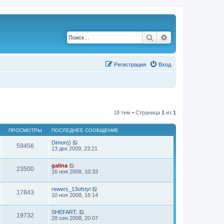
Поиск
Расширенный по
Р
е
г
и
с
т
р
а
ц
и
я
Вход
18 тем • Страница
1
из
1
ПРОСМОТРЫ
ПОСЛЕДНЕЕ СООБЩЕНИЕ
Dimon))
59456
13 дек 2009, 23:21
galina
23500
16 ноя 2008, 10:33
rewers_13ofstyl
17843
10 ноя 2008, 16:14
SHEFART.
19732
28 сен 2008, 20:07