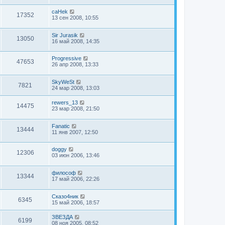
caHek
17352
13 сен 2008, 10:55
Sir Jurasik
13050
16 май 2008, 14:35
Progressive
47653
26 апр 2008, 13:33
SkyWeSt
7821
24 мар 2008, 13:03
rewers_13
14475
23 мар 2008, 21:50
Fanatic
13444
11 янв 2007, 12:50
doggy
12306
03 июн 2006, 13:46
философ
13344
17 май 2006, 22:26
Сказо4ник
6345
15 май 2006, 18:57
ЗВЕЗДА
6199
08 ноя 2005, 08:52