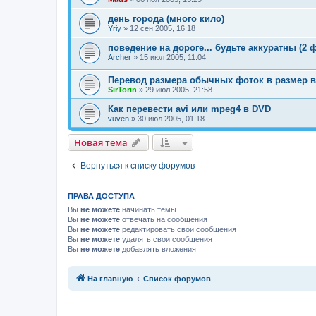
день города (много кило)
Yriy
»
12 сен 2005, 16:18
поведение на дороге... будьте аккуратны (2 
Archer
»
15 июл 2005, 11:04
Перевод размера обычных фоток в размер в
SirTorin
»
29 июл 2005, 21:58
Как перевести avi или mpeg4 в DVD
vuven
»
30 июл 2005, 01:18
Новая тема
Н
о
в
а
я
т
е
м
а
Вернуться к списку форумов
ПРАВА ДОСТУПА
Вы
не можете
начинать темы
Вы
не можете
отвечать на сообщения
Вы
не можете
редактировать свои сообщения
Вы
не можете
удалять свои сообщения
Вы
не можете
добавлять вложения
Связаться с
На главную
Список форумов
администрацией