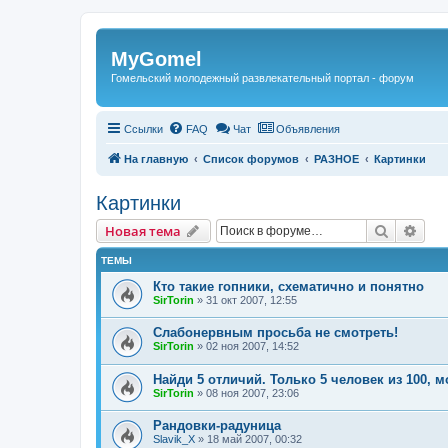
Регистрация
MyGomel
Гомельский молодежный развлекательный портал - форум
Ссылки
FAQ
Чат
Объявления
На главную
Список форумов
РАЗНОЕ
Картинки
Картинки
Новая тема
Поиск
Рас
Н
о
в
а
я
т
е
м
а
ТЕМЫ
Кто такие гопники, схематично и понятно
SirTorin
»
31 окт 2007, 12:55
Слабонервным просьба не смотреть!
SirTorin
»
02 ноя 2007, 14:52
Найди 5 отличий. Только 5 человек из 100, мо
SirTorin
»
08 ноя 2007, 23:06
Рандовки-радуница
Slavik_X
»
18 май 2007, 00:32