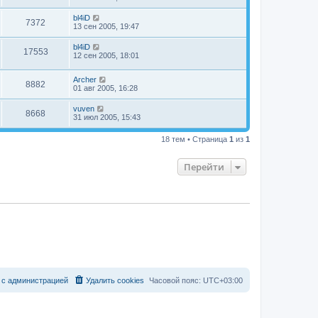
bl4iD
7372
13 сен 2005, 19:47
bl4iD
17553
12 сен 2005, 18:01
Archer
8882
01 авг 2005, 16:28
vuven
8668
31 июл 2005, 15:43
18 тем • Страница
1
из
1
Перейти
с
а
д
м
и
н
и
с
т
р
а
ц
и
е
й
Удалить cookies
Часовой пояс:
UTC+03:00