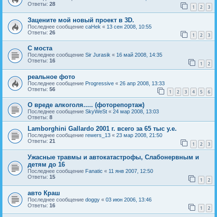
Ответы:
28
1
2
3
Зацените мой новый проект в 3D.
Последнее сообщение
caHek
«
13 сен 2008, 10:55
Ответы:
26
1
2
3
C моста
Последнее сообщение
Sir Jurasik
«
16 май 2008, 14:35
Ответы:
16
1
2
реальное фото
Последнее сообщение
Progressive
«
26 апр 2008, 13:33
Ответы:
56
1
2
3
4
5
6
О вреде алкоголя..... (фоторепортаж)
Последнее сообщение
SkyWeSt
«
24 мар 2008, 13:03
Ответы:
8
Lamborghini Gallardo 2001 г. всего за 65 тыс у.е.
Последнее сообщение
rewers_13
«
23 мар 2008, 21:50
Ответы:
21
1
2
3
Ужасные травмы и автокатастрофы, Слабонервным и
детям до 16
Последнее сообщение
Fanatic
«
11 янв 2007, 12:50
Ответы:
15
1
2
авто Краш
Последнее сообщение
doggy
«
03 июн 2006, 13:46
Ответы:
16
1
2