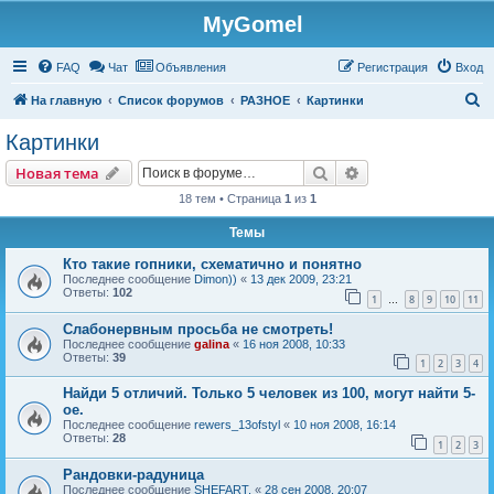
MyGomel
Регистрация
FAQ
Чат
Объявления
Р
е
г
и
с
т
р
а
ц
и
я
Вход
П
На главную
Список форумов
РАЗНОЕ
Картинки
о
Картинки
и
Новая тема
Поиск
Расширенный пои
Н
о
в
а
я
т
е
м
а
с
18 тем • Страница
1
из
1
к
Темы
Кто такие гопники, схематично и понятно
Последнее сообщение
Dimon))
«
13 дек 2009, 23:21
Ответы:
102
1
8
9
10
11
…
Слабонервным просьба не смотреть!
Последнее сообщение
galina
«
16 ноя 2008, 10:33
Ответы:
39
1
2
3
4
Найди 5 отличий. Только 5 человек из 100, могут найти 5-
ое.
Последнее сообщение
rewers_13ofstyl
«
10 ноя 2008, 16:14
Ответы:
28
1
2
3
Рандовки-радуница
Последнее сообщение
SHEFART.
«
28 сен 2008, 20:07