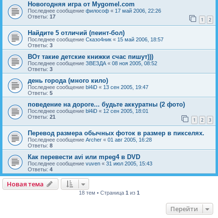
Новогодняя игра от Mygomel.com
Последнее сообщение
философ
«
17 май 2006, 22:26
Ответы:
17
1
2
Найдите 5 отличий (пеинт-бол)
Последнее сообщение
Сказо4ник
«
15 май 2006, 18:57
Ответы:
3
ВОт такие детские книжки счас пишут)))
Последнее сообщение
ЗВЕЗДА
«
08 ноя 2005, 08:52
Ответы:
3
день города (много кило)
Последнее сообщение
bl4iD
«
13 сен 2005, 19:47
Ответы:
5
поведение на дороге... будьте аккуратны (2 фото)
Последнее сообщение
bl4iD
«
12 сен 2005, 18:01
Ответы:
21
1
2
3
Перевод размера обычных фоток в размер в пикселях.
Последнее сообщение
Archer
«
01 авг 2005, 16:28
Ответы:
8
Как перевести avi или mpeg4 в DVD
Последнее сообщение
vuven
«
31 июл 2005, 15:43
Ответы:
4
Новая тема
Н
о
в
а
я
т
е
м
а
18 тем • Страница
1
из
1
Перейти