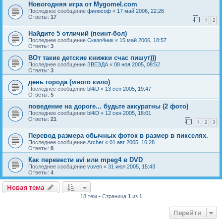
Новогодняя игра от Mygomel.com
Последнее сообщение
философ
«
17 май 2006, 22:26
Ответы:
17
1
2
Найдите 5 отличий (пеинт-бол)
Последнее сообщение
Сказо4ник
«
15 май 2006, 18:57
Ответы:
3
ВОт такие детские книжки счас пишут)))
Последнее сообщение
ЗВЕЗДА
«
08 ноя 2005, 08:52
Ответы:
3
день города (много кило)
Последнее сообщение
bl4iD
«
13 сен 2005, 19:47
Ответы:
5
поведение на дороге... будьте аккуратны (2 фото)
Последнее сообщение
bl4iD
«
12 сен 2005, 18:01
Ответы:
21
1
2
3
Перевод размера обычных фоток в размер в пикселях.
Последнее сообщение
Archer
«
01 авг 2005, 16:28
Ответы:
8
Как перевести avi или mpeg4 в DVD
Последнее сообщение
vuven
«
31 июл 2005, 15:43
Ответы:
4
Новая тема
Н
о
в
а
я
т
е
м
а
18 тем • Страница
1
из
1
Перейти