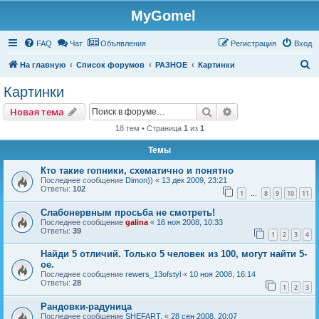
MyGomel
Регистрация
FAQ
Чат
Объявления
Р
е
г
и
с
т
р
а
ц
и
я
Вход
П
На главную
Список форумов
РАЗНОЕ
Картинки
о
Картинки
и
Новая тема
Поиск
Расширенный пои
Н
о
в
а
я
т
е
м
а
с
18 тем • Страница
1
из
1
к
Темы
Кто такие гопники, схематично и понятно
Последнее сообщение
Dimon))
«
13 дек 2009, 23:21
Ответы:
102
1
8
9
10
11
…
Слабонервным просьба не смотреть!
Последнее сообщение
galina
«
16 ноя 2008, 10:33
Ответы:
39
1
2
3
4
Найди 5 отличий. Только 5 человек из 100, могут найти 5-
ое.
Последнее сообщение
rewers_13ofstyl
«
10 ноя 2008, 16:14
Ответы:
28
1
2
3
Рандовки-радуница
Последнее сообщение
SHEFART.
«
28 сен 2008, 20:07