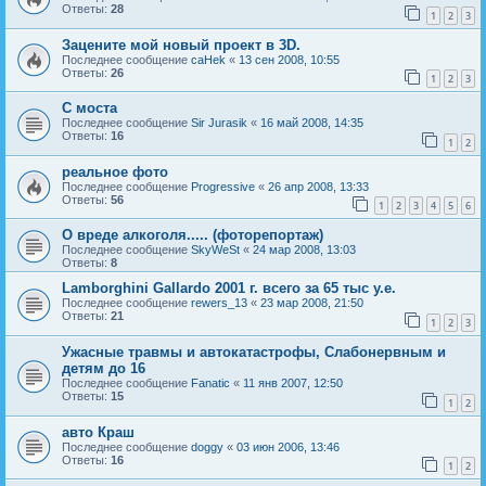
Ответы:
28
1
2
3
Зацените мой новый проект в 3D.
Последнее сообщение
caHek
«
13 сен 2008, 10:55
Ответы:
26
1
2
3
C моста
Последнее сообщение
Sir Jurasik
«
16 май 2008, 14:35
Ответы:
16
1
2
реальное фото
Последнее сообщение
Progressive
«
26 апр 2008, 13:33
Ответы:
56
1
2
3
4
5
6
О вреде алкоголя..... (фоторепортаж)
Последнее сообщение
SkyWeSt
«
24 мар 2008, 13:03
Ответы:
8
Lamborghini Gallardo 2001 г. всего за 65 тыс у.е.
Последнее сообщение
rewers_13
«
23 мар 2008, 21:50
Ответы:
21
1
2
3
Ужасные травмы и автокатастрофы, Слабонервным и
детям до 16
Последнее сообщение
Fanatic
«
11 янв 2007, 12:50
Ответы:
15
1
2
авто Краш
Последнее сообщение
doggy
«
03 июн 2006, 13:46
Ответы:
16
1
2