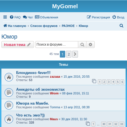
MyGomel
Регистрация
FAQ
Чат
Объявления
Р
е
г
и
с
т
р
а
ц
и
я
Вход
П
На главную
Список форумов
РАЗНОЕ
Юмор
о
Юмор
и
Новая тема
Поиск
Расширенный пои
Н
о
в
а
я
т
е
м
а
с
к
1
2
След.
45 тем
Темы
Блондинко 4ever!!!
Последнее сообщение
zazaaa
«
15 дек 2016, 20:55
Ответы:
53
1
2
3
4
5
6
Анекдоты об экономистах
Последнее сообщение
Wrom
«
08 фев 2016, 15:11
Ответы:
9
Юмора на Мамбе.
Последнее сообщение
Tomma
«
13 апр 2011, 08:38
Что есть эмо?))
Последнее сообщение
Maus
«
30 дек 2010, 11:30
Ответы:
328
1
30
31
32
33
…