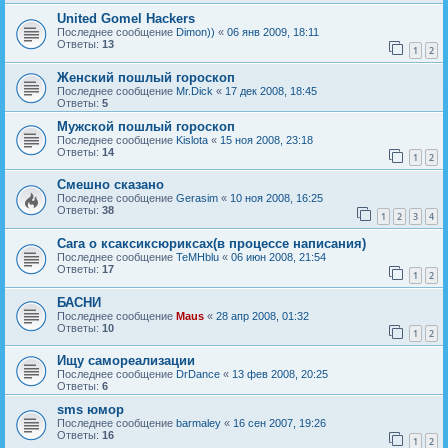
United Gomel Hackers
Последнее сообщение
Dimon))
«
06 янв 2009, 18:11
Ответы:
13
1
2
Женский пошлый гороскоп
Последнее сообщение
Mr.Dick
«
17 дек 2008, 18:45
Ответы:
5
Мужской пошлый гороскоп
Последнее сообщение
Kislota
«
15 ноя 2008, 23:18
Ответы:
14
1
2
Смешно сказано
Последнее сообщение
Gerasim
«
10 ноя 2008, 16:25
Ответы:
38
1
2
3
4
Сага о ксаксиксюриксах(в процессе написания)
Последнее сообщение
TeMHblu
«
06 июн 2008, 21:54
Ответы:
17
1
2
БАСНИ
Последнее сообщение
Maus
«
28 апр 2008, 01:32
Ответы:
10
1
2
Ищу самореализации
Последнее сообщение
DrDance
«
13 фев 2008, 20:25
Ответы:
6
sms юмор
Последнее сообщение
barmaley
«
16 сен 2007, 19:26
Ответы:
16
1
2