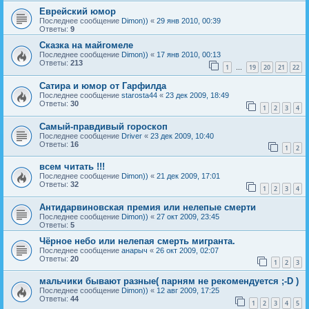
Еврейский юмор
Последнее сообщение
Dimon))
«
29 янв 2010, 00:39
Ответы:
9
Сказка на майгомеле
Последнее сообщение
Dimon))
«
17 янв 2010, 00:13
Ответы:
213
1
19
20
21
22
…
Сатира и юмор от Гарфилда
Последнее сообщение
starosta44
«
23 дек 2009, 18:49
Ответы:
30
1
2
3
4
Самый-правдивый гороскоп
Последнее сообщение
Driver
«
23 дек 2009, 10:40
Ответы:
16
1
2
всем читать !!!
Последнее сообщение
Dimon))
«
21 дек 2009, 17:01
Ответы:
32
1
2
3
4
Антидарвиновская премия или нелепые смерти
Последнее сообщение
Dimon))
«
27 окт 2009, 23:45
Ответы:
5
Чёрное небо или нелепая смерть мигранта.
Последнее сообщение
анарыч
«
26 окт 2009, 02:07
Ответы:
20
1
2
3
мальчики бывают разные( парням не рекомендуется ;-D )
Последнее сообщение
Dimon))
«
12 авг 2009, 17:25
Ответы:
44
1
2
3
4
5