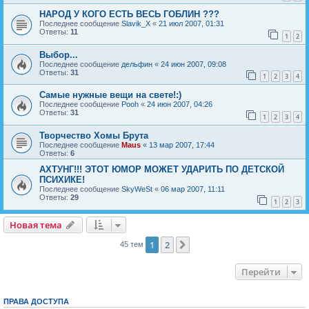
НАРОД У КОГО ЕСТЬ ВЕСЬ ГОБЛИН ???
Последнее сообщение
Slavik_X
«
21 июл 2007, 01:31
Ответы:
11
1
2
Выбор...
Последнее сообщение
дельфин
«
24 июн 2007, 09:08
Ответы:
31
1
2
3
4
Самые нужные вещи на свете!:)
Последнее сообщение
Pooh
«
24 июн 2007, 04:26
Ответы:
31
1
2
3
4
Творчество Хомы Брута
Последнее сообщение
Maus
«
13 мар 2007, 17:44
Ответы:
6
АХТУНГ!!! ЭТОТ ЮМОР МОЖЕТ УДАРИТЬ ПО ДЕТСКОЙ
ПСИХИКЕ!
Последнее сообщение
SkyWeSt
«
06 мар 2007, 11:11
Ответы:
29
1
2
3
Новая тема
Н
о
в
а
я
т
е
м
а
1
2
След.
45 тем
Перейти
ПРАВА ДОСТУПА