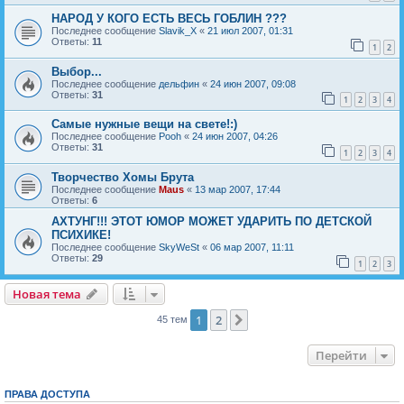
НАРОД У КОГО ЕСТЬ ВЕСЬ ГОБЛИН ???
Последнее сообщение
Slavik_X
«
21 июл 2007, 01:31
Ответы:
11
1
2
Выбор...
Последнее сообщение
дельфин
«
24 июн 2007, 09:08
Ответы:
31
1
2
3
4
Самые нужные вещи на свете!:)
Последнее сообщение
Pooh
«
24 июн 2007, 04:26
Ответы:
31
1
2
3
4
Творчество Хомы Брута
Последнее сообщение
Maus
«
13 мар 2007, 17:44
Ответы:
6
АХТУНГ!!! ЭТОТ ЮМОР МОЖЕТ УДАРИТЬ ПО ДЕТСКОЙ
ПСИХИКЕ!
Последнее сообщение
SkyWeSt
«
06 мар 2007, 11:11
Ответы:
29
1
2
3
Новая тема
Н
о
в
а
я
т
е
м
а
1
2
След.
45 тем
Перейти
ПРАВА ДОСТУПА