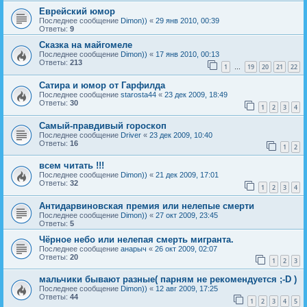
Еврейский юмор
Последнее сообщение
Dimon))
«
29 янв 2010, 00:39
Ответы:
9
Сказка на майгомеле
Последнее сообщение
Dimon))
«
17 янв 2010, 00:13
Ответы:
213
1
19
20
21
22
…
Сатира и юмор от Гарфилда
Последнее сообщение
starosta44
«
23 дек 2009, 18:49
Ответы:
30
1
2
3
4
Самый-правдивый гороскоп
Последнее сообщение
Driver
«
23 дек 2009, 10:40
Ответы:
16
1
2
всем читать !!!
Последнее сообщение
Dimon))
«
21 дек 2009, 17:01
Ответы:
32
1
2
3
4
Антидарвиновская премия или нелепые смерти
Последнее сообщение
Dimon))
«
27 окт 2009, 23:45
Ответы:
5
Чёрное небо или нелепая смерть мигранта.
Последнее сообщение
анарыч
«
26 окт 2009, 02:07
Ответы:
20
1
2
3
мальчики бывают разные( парням не рекомендуется ;-D )
Последнее сообщение
Dimon))
«
12 авг 2009, 17:25
Ответы:
44
1
2
3
4
5