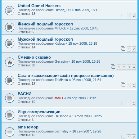
United Gomel Hackers
Последнее сообщение
Dimon))
«
06 янв 2009, 18:11
Ответы:
13
1
2
Женский пошлый гороскоп
Последнее сообщение
Mr.Dick
«
17 дек 2008, 18:45
Ответы:
5
Мужской пошлый гороскоп
Последнее сообщение
Kislota
«
15 ноя 2008, 23:18
Ответы:
14
1
2
Смешно сказано
Последнее сообщение
Gerasim
«
10 ноя 2008, 16:25
Ответы:
38
1
2
3
4
Сага о ксаксиксюриксах(в процессе написания)
Последнее сообщение
TeMHblu
«
06 июн 2008, 21:54
Ответы:
17
1
2
БАСНИ
Последнее сообщение
Maus
«
28 апр 2008, 01:32
Ответы:
10
1
2
Ищу самореализации
Последнее сообщение
DrDance
«
13 фев 2008, 20:25
Ответы:
6
sms юмор
Последнее сообщение
barmaley
«
16 сен 2007, 19:26
Ответы:
16
1
2