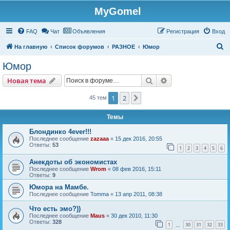
MyGomel
Регистрация
FAQ
Чат
Объявления
Р
е
г
и
с
т
р
а
ц
и
я
Вход
П
На главную
Список форумов
РАЗНОЕ
Юмор
о
Юмор
и
Новая тема
Поиск
Расширенный пои
Н
о
в
а
я
т
е
м
а
с
к
1
2
След.
45 тем
Темы
Блондинко 4ever!!!
Последнее сообщение
zazaaa
«
15 дек 2016, 20:55
Ответы:
53
1
2
3
4
5
6
Анекдоты об экономистах
Последнее сообщение
Wrom
«
08 фев 2016, 15:11
Ответы:
9
Юмора на Мамбе.
Последнее сообщение
Tomma
«
13 апр 2011, 08:38
Что есть эмо?))
Последнее сообщение
Maus
«
30 дек 2010, 11:30
Ответы:
328
1
30
31
32
33
…