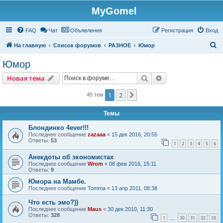
MyGomel
Регистрация
FAQ
Чат
Объявления
Р
е
г
и
с
т
р
а
ц
и
я
Вход
П
На главную
Список форумов
РАЗНОЕ
Юмор
о
Юмор
и
Новая тема
Поиск
Расширенный пои
Н
о
в
а
я
т
е
м
а
с
к
1
2
След.
45 тем
Темы
Блондинко 4ever!!!
Последнее сообщение
zazaaa
«
15 дек 2016, 20:55
Ответы:
53
1
2
3
4
5
6
Анекдоты об экономистах
Последнее сообщение
Wrom
«
08 фев 2016, 15:11
Ответы:
9
Юмора на Мамбе.
Последнее сообщение
Tomma
«
13 апр 2011, 08:38
Что есть эмо?))
Последнее сообщение
Maus
«
30 дек 2010, 11:30
Ответы:
328
1
30
31
32
33
…