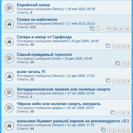
Еврейский юмор
Последнее сообщение
Dimon))
«
29 янв 2010, 00:39
Ответы:
9
Сказка на майгомеле
Последнее сообщение
Dimon))
«
17 янв 2010, 00:13
Ответы:
213
1
19
20
21
22
…
Сатира и юмор от Гарфилда
Последнее сообщение
starosta44
«
23 дек 2009, 18:49
Ответы:
30
1
2
3
4
Самый-правдивый гороскоп
Последнее сообщение
Driver
«
23 дек 2009, 10:40
Ответы:
16
1
2
всем читать !!!
Последнее сообщение
Dimon))
«
21 дек 2009, 17:01
Ответы:
32
1
2
3
4
Антидарвиновская премия или нелепые смерти
Последнее сообщение
Dimon))
«
27 окт 2009, 23:45
Ответы:
5
Чёрное небо или нелепая смерть мигранта.
Последнее сообщение
анарыч
«
26 окт 2009, 02:07
Ответы:
20
1
2
3
мальчики бывают разные( парням не рекомендуется ;-D )
Последнее сообщение
Dimon))
«
12 авг 2009, 17:25
Ответы:
44
1
2
3
4
5