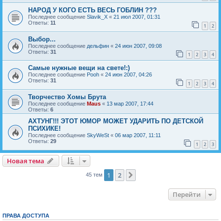
НАРОД У КОГО ЕСТЬ ВЕСЬ ГОБЛИН ???
Последнее сообщение
Slavik_X
«
21 июл 2007, 01:31
Ответы:
11
1
2
Выбор...
Последнее сообщение
дельфин
«
24 июн 2007, 09:08
Ответы:
31
1
2
3
4
Самые нужные вещи на свете!:)
Последнее сообщение
Pooh
«
24 июн 2007, 04:26
Ответы:
31
1
2
3
4
Творчество Хомы Брута
Последнее сообщение
Maus
«
13 мар 2007, 17:44
Ответы:
6
АХТУНГ!!! ЭТОТ ЮМОР МОЖЕТ УДАРИТЬ ПО ДЕТСКОЙ
ПСИХИКЕ!
Последнее сообщение
SkyWeSt
«
06 мар 2007, 11:11
Ответы:
29
1
2
3
Новая тема
Н
о
в
а
я
т
е
м
а
1
2
След.
45 тем
Перейти
ПРАВА ДОСТУПА