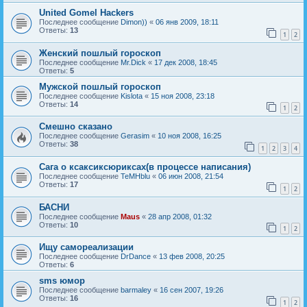
United Gomel Hackers
Последнее сообщение
Dimon))
«
06 янв 2009, 18:11
Ответы:
13
1
2
Женский пошлый гороскоп
Последнее сообщение
Mr.Dick
«
17 дек 2008, 18:45
Ответы:
5
Мужской пошлый гороскоп
Последнее сообщение
Kislota
«
15 ноя 2008, 23:18
Ответы:
14
1
2
Смешно сказано
Последнее сообщение
Gerasim
«
10 ноя 2008, 16:25
Ответы:
38
1
2
3
4
Сага о ксаксиксюриксах(в процессе написания)
Последнее сообщение
TeMHblu
«
06 июн 2008, 21:54
Ответы:
17
1
2
БАСНИ
Последнее сообщение
Maus
«
28 апр 2008, 01:32
Ответы:
10
1
2
Ищу самореализации
Последнее сообщение
DrDance
«
13 фев 2008, 20:25
Ответы:
6
sms юмор
Последнее сообщение
barmaley
«
16 сен 2007, 19:26
Ответы:
16
1
2