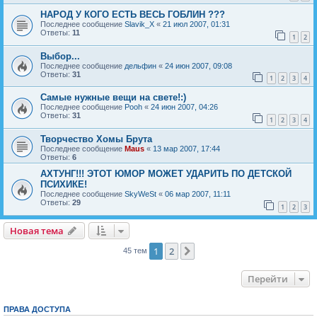
НАРОД У КОГО ЕСТЬ ВЕСЬ ГОБЛИН ???
Последнее сообщение
Slavik_X
«
21 июл 2007, 01:31
Ответы:
11
1
2
Выбор...
Последнее сообщение
дельфин
«
24 июн 2007, 09:08
Ответы:
31
1
2
3
4
Самые нужные вещи на свете!:)
Последнее сообщение
Pooh
«
24 июн 2007, 04:26
Ответы:
31
1
2
3
4
Творчество Хомы Брута
Последнее сообщение
Maus
«
13 мар 2007, 17:44
Ответы:
6
АХТУНГ!!! ЭТОТ ЮМОР МОЖЕТ УДАРИТЬ ПО ДЕТСКОЙ
ПСИХИКЕ!
Последнее сообщение
SkyWeSt
«
06 мар 2007, 11:11
Ответы:
29
1
2
3
Новая тема
Н
о
в
а
я
т
е
м
а
1
2
След.
45 тем
Перейти
ПРАВА ДОСТУПА