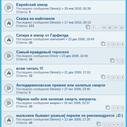
Еврейский юмор
Последнее сообщение
Dimon))
«
29 янв 2010, 00:39
Ответы:
9
Сказка на майгомеле
Последнее сообщение
Dimon))
«
17 янв 2010, 00:13
Ответы:
213
1
19
20
21
22
…
Сатира и юмор от Гарфилда
Последнее сообщение
starosta44
«
23 дек 2009, 18:49
Ответы:
30
1
2
3
4
Самый-правдивый гороскоп
Последнее сообщение
Driver
«
23 дек 2009, 10:40
Ответы:
16
1
2
всем читать !!!
Последнее сообщение
Dimon))
«
21 дек 2009, 17:01
Ответы:
32
1
2
3
4
Антидарвиновская премия или нелепые смерти
Последнее сообщение
Dimon))
«
27 окт 2009, 23:45
Ответы:
5
Чёрное небо или нелепая смерть мигранта.
Последнее сообщение
анарыч
«
26 окт 2009, 02:07
Ответы:
20
1
2
3
мальчики бывают разные( парням не рекомендуется ;-D )
Последнее сообщение
Dimon))
«
12 авг 2009, 17:25
Ответы:
44
1
2
3
4
5