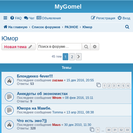
MyGomel
Регистрация
FAQ
Чат
Объявления
Р
е
г
и
с
т
р
а
ц
и
я
Вход
П
На главную
Список форумов
РАЗНОЕ
Юмор
о
Юмор
и
Новая тема
Поиск
Расширенный пои
Н
о
в
а
я
т
е
м
а
с
к
1
2
След.
45 тем
Темы
Блондинко 4ever!!!
Последнее сообщение
zazaaa
«
15 дек 2016, 20:55
Ответы:
53
1
2
3
4
5
6
Анекдоты об экономистах
Последнее сообщение
Wrom
«
08 фев 2016, 15:11
Ответы:
9
Юмора на Мамбе.
Последнее сообщение
Tomma
«
13 апр 2011, 08:38
Что есть эмо?))
Последнее сообщение
Maus
«
30 дек 2010, 11:30
Ответы:
328
1
30
31
32
33
…