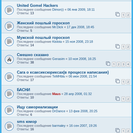
United Gomel Hackers
Последнее сообщение
Dimon))
«
06 янв 2009, 18:11
Ответы:
13
1
2
Женский пошлый гороскоп
Последнее сообщение
Mr.Dick
«
17 дек 2008, 18:45
Ответы:
5
Мужской пошлый гороскоп
Последнее сообщение
Kislota
«
15 ноя 2008, 23:18
Ответы:
14
1
2
Смешно сказано
Последнее сообщение
Gerasim
«
10 ноя 2008, 16:25
Ответы:
38
1
2
3
4
Сага о ксаксиксюриксах(в процессе написания)
Последнее сообщение
TeMHblu
«
06 июн 2008, 21:54
Ответы:
17
1
2
БАСНИ
Последнее сообщение
Maus
«
28 апр 2008, 01:32
Ответы:
10
1
2
Ищу самореализации
Последнее сообщение
DrDance
«
13 фев 2008, 20:25
Ответы:
6
sms юмор
Последнее сообщение
barmaley
«
16 сен 2007, 19:26
Ответы:
16
1
2