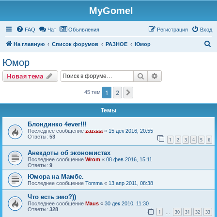
MyGomel
Регистрация
FAQ
Чат
Объявления
Р
е
г
и
с
т
р
а
ц
и
я
Вход
П
На главную
Список форумов
РАЗНОЕ
Юмор
о
Юмор
и
Новая тема
Поиск
Расширенный пои
Н
о
в
а
я
т
е
м
а
с
к
1
2
След.
45 тем
Темы
Блондинко 4ever!!!
Последнее сообщение
zazaaa
«
15 дек 2016, 20:55
Ответы:
53
1
2
3
4
5
6
Анекдоты об экономистах
Последнее сообщение
Wrom
«
08 фев 2016, 15:11
Ответы:
9
Юмора на Мамбе.
Последнее сообщение
Tomma
«
13 апр 2011, 08:38
Что есть эмо?))
Последнее сообщение
Maus
«
30 дек 2010, 11:30
Ответы:
328
1
30
31
32
33
…