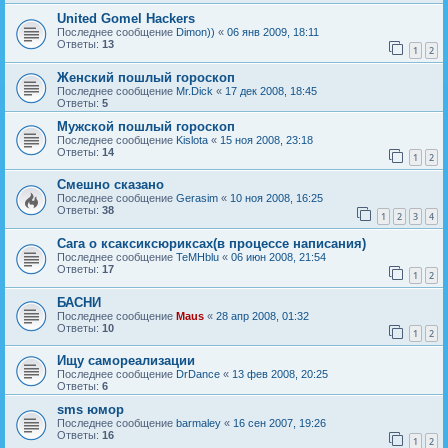
United Gomel Hackers
Последнее сообщение
Dimon))
«
06 янв 2009, 18:11
Ответы:
13
1
2
Женский пошлый гороскоп
Последнее сообщение
Mr.Dick
«
17 дек 2008, 18:45
Ответы:
5
Мужской пошлый гороскоп
Последнее сообщение
Kislota
«
15 ноя 2008, 23:18
Ответы:
14
1
2
Смешно сказано
Последнее сообщение
Gerasim
«
10 ноя 2008, 16:25
Ответы:
38
1
2
3
4
Сага о ксаксиксюриксах(в процессе написания)
Последнее сообщение
TeMHblu
«
06 июн 2008, 21:54
Ответы:
17
1
2
БАСНИ
Последнее сообщение
Maus
«
28 апр 2008, 01:32
Ответы:
10
1
2
Ищу самореализации
Последнее сообщение
DrDance
«
13 фев 2008, 20:25
Ответы:
6
sms юмор
Последнее сообщение
barmaley
«
16 сен 2007, 19:26
Ответы:
16
1
2