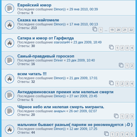
Еврейский юмор
Последнее сообщение
Dimon))
«
29 янв 2010, 00:39
Ответы:
9
Сказка на майгомеле
Последнее сообщение
Dimon))
«
17 янв 2010, 00:13
Ответы:
213
1
19
20
21
22
…
Сатира и юмор от Гарфилда
Последнее сообщение
starosta44
«
23 дек 2009, 18:49
Ответы:
30
1
2
3
4
Самый-правдивый гороскоп
Последнее сообщение
Driver
«
23 дек 2009, 10:40
Ответы:
16
1
2
всем читать !!!
Последнее сообщение
Dimon))
«
21 дек 2009, 17:01
Ответы:
32
1
2
3
4
Антидарвиновская премия или нелепые смерти
Последнее сообщение
Dimon))
«
27 окт 2009, 23:45
Ответы:
5
Чёрное небо или нелепая смерть мигранта.
Последнее сообщение
анарыч
«
26 окт 2009, 02:07
Ответы:
20
1
2
3
мальчики бывают разные( парням не рекомендуется ;-D )
Последнее сообщение
Dimon))
«
12 авг 2009, 17:25
Ответы:
44
1
2
3
4
5