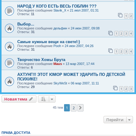
НАРОД У КОГО ЕСТЬ ВЕСЬ ГОБЛИН ???
Последнее сообщение
Slavik_X
«
21 июл 2007, 01:31
Ответы:
11
1
2
Выбор...
Последнее сообщение
дельфин
«
24 июн 2007, 09:08
Ответы:
31
1
2
3
4
Самые нужные вещи на свете!:)
Последнее сообщение
Pooh
«
24 июн 2007, 04:26
Ответы:
31
1
2
3
4
Творчество Хомы Брута
Последнее сообщение
Maus
«
13 мар 2007, 17:44
Ответы:
6
АХТУНГ!!! ЭТОТ ЮМОР МОЖЕТ УДАРИТЬ ПО ДЕТСКОЙ
ПСИХИКЕ!
Последнее сообщение
SkyWeSt
«
06 мар 2007, 11:11
Ответы:
29
1
2
3
Новая тема
Н
о
в
а
я
т
е
м
а
1
2
След.
45 тем
Перейти
ПРАВА ДОСТУПА