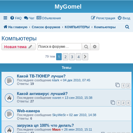
MyGomel
Регистрация
FAQ
Чат
Объявления
Р
е
г
и
с
т
р
а
ц
и
я
Вход
П
На главную
Список форумов
КОМПЬЮТЕРЫ
Компьютеры
о
Компьютеры
и
Новая тема
Поиск
Расширенный пои
Н
о
в
а
я
т
е
м
а
с
к
1
2
3
4
След.
79 тем
Темы
Какой ТВ-ТЮНЕР лучше?
Последнее сообщение
klark
«
04 дек 2010, 07:45
Ответы:
19
1
2
Какой антивирус лучший?
Последнее сообщение
vuven
«
13 сен 2010, 15:38
Ответы:
27
1
2
3
Web-камера
Последнее сообщение
SkyWeSt
«
02 авг 2010, 14:38
Ответы:
6
загрузка цп 100% что делать?
Последнее сообщение
Maus
«
26 июн 2010, 15:11