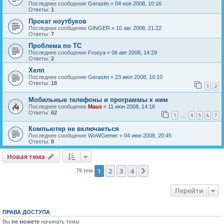
Последнее сообщение
Gerasim
«
04 ноя 2008, 10:16
Ответы:
1
Прокат ноутбуков
Последнее сообщение
GINGER
«
10 авг 2008, 21:22
Ответы:
7
Проблема по ТС
Последнее сообщение
Frosya
«
06 авг 2008, 14:29
Ответы:
2
Хелп
Последнее сообщение
Gerasim
«
23 июл 2008, 10:10
Ответы:
18
1
2
Мобильные телефоны и программы к ним
Последнее сообщение
Maus
«
11 июн 2008, 14:16
Ответы:
62
1
4
5
6
7
…
Компьютер не включаеться
Последнее сообщение
WoWGemer
«
04 июн 2008, 20:45
Ответы:
8
Новая тема
Н
о
в
а
я
т
е
м
а
1
2
3
4
След.
79 тем
Перейти
ПРАВА ДОСТУПА
Вы
не можете
начинать темы