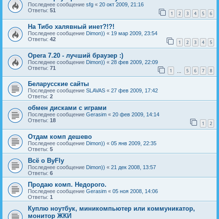
Последнее сообщение
sfg
«
20 окт 2009, 21:16
Ответы:
51
1
2
3
4
5
6
На Тибо халявный инет?!?!
Последнее сообщение
Dimon))
«
19 мар 2009, 23:54
Ответы:
42
1
2
3
4
5
Opera 7.20 - лучший браузер :)
Последнее сообщение
Dimon))
«
28 фев 2009, 22:09
Ответы:
71
1
5
6
7
8
…
Беларусские сайты
Последнее сообщение
SLAVAS
«
27 фев 2009, 17:42
Ответы:
2
обмен дисками с играми
Последнее сообщение
Gerasim
«
20 фев 2009, 14:14
Ответы:
18
1
2
Отдам комп дешево
Последнее сообщение
Dimon))
«
05 янв 2009, 22:35
Ответы:
5
Всё о ByFly
Последнее сообщение
Dimon))
«
21 дек 2008, 13:57
Ответы:
6
Продаю комп. Недорого.
Последнее сообщение
Gerasim
«
05 ноя 2008, 14:06
Ответы:
1
Куплю ноутбук, миникомпьютер или коммуникатор,
монитор ЖКИ