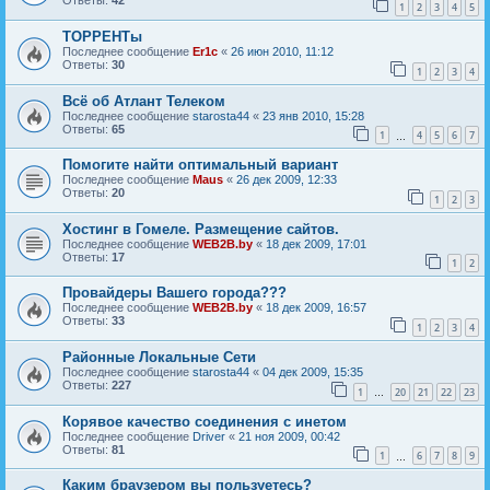
Ответы:
42
1
2
3
4
5
ТОРРЕНТы
Последнее сообщение
Er1c
«
26 июн 2010, 11:12
Ответы:
30
1
2
3
4
Всё об Атлант Телеком
Последнее сообщение
starosta44
«
23 янв 2010, 15:28
Ответы:
65
1
4
5
6
7
…
Помогите найти оптимальный вариант
Последнее сообщение
Maus
«
26 дек 2009, 12:33
Ответы:
20
1
2
3
Хостинг в Гомеле. Размещение сайтов.
Последнее сообщение
WEB2B.by
«
18 дек 2009, 17:01
Ответы:
17
1
2
Провайдеры Вашего города???
Последнее сообщение
WEB2B.by
«
18 дек 2009, 16:57
Ответы:
33
1
2
3
4
Районные Локальные Сети
Последнее сообщение
starosta44
«
04 дек 2009, 15:35
Ответы:
227
1
20
21
22
23
…
Корявое качество соединения с инетом
Последнее сообщение
Driver
«
21 ноя 2009, 00:42
Ответы:
81
1
6
7
8
9
…
Каким браузером вы пользуетесь?