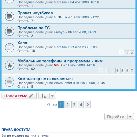
Последнее сообщение
Gerasim
«
04 ноя 2008, 10:16
Ответы:
1
Прокат ноутбуков
Последнее сообщение
GINGER
«
10 авг 2008, 21:22
Ответы:
7
Проблема по ТС
Последнее сообщение
Frosya
«
06 авг 2008, 14:29
Ответы:
2
Хелп
Последнее сообщение
Gerasim
«
23 июл 2008, 10:10
Ответы:
18
1
2
Мобильные телефоны и программы к ним
Последнее сообщение
Maus
«
11 июн 2008, 14:16
Ответы:
62
1
4
5
6
7
…
Компьютер не включаеться
Последнее сообщение
WoWGemer
«
04 июн 2008, 20:45
Ответы:
8
Новая тема
Н
о
в
а
я
т
е
м
а
1
2
3
4
След.
79 тем
Перейти
ПРАВА ДОСТУПА
Вы
не можете
начинать темы