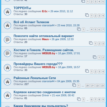
Ответы:
42
1
2
3
4
5
ТОРРЕНТы
Последнее сообщение
Er1c
«
26 июн 2010, 11:12
Ответы:
30
1
2
3
4
Всё об Атлант Телеком
Последнее сообщение
starosta44
«
23 янв 2010, 15:28
Ответы:
65
1
4
5
6
7
…
Помогите найти оптимальный вариант
Последнее сообщение
Maus
«
26 дек 2009, 12:33
Ответы:
20
1
2
3
Хостинг в Гомеле. Размещение сайтов.
Последнее сообщение
WEB2B.by
«
18 дек 2009, 17:01
Ответы:
17
1
2
Провайдеры Вашего города???
Последнее сообщение
WEB2B.by
«
18 дек 2009, 16:57
Ответы:
33
1
2
3
4
Районные Локальные Сети
Последнее сообщение
starosta44
«
04 дек 2009, 15:35
Ответы:
227
1
20
21
22
23
…
Корявое качество соединения с инетом
Последнее сообщение
Driver
«
21 ноя 2009, 00:42
Ответы:
81
1
6
7
8
9
…
Каким браузером вы пользуетесь?