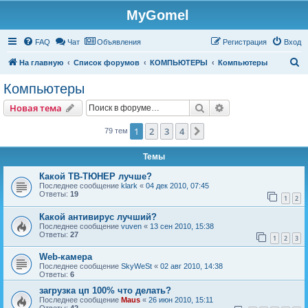
MyGomel
Регистрация
FAQ
Чат
Объявления
Р
е
г
и
с
т
р
а
ц
и
я
Вход
П
На главную
Список форумов
КОМПЬЮТЕРЫ
Компьютеры
о
Компьютеры
и
Новая тема
Поиск
Расширенный пои
Н
о
в
а
я
т
е
м
а
с
к
1
2
3
4
След.
79 тем
Темы
Какой ТВ-ТЮНЕР лучше?
Последнее сообщение
klark
«
04 дек 2010, 07:45
Ответы:
19
1
2
Какой антивирус лучший?
Последнее сообщение
vuven
«
13 сен 2010, 15:38
Ответы:
27
1
2
3
Web-камера
Последнее сообщение
SkyWeSt
«
02 авг 2010, 14:38
Ответы:
6
загрузка цп 100% что делать?
Последнее сообщение
Maus
«
26 июн 2010, 15:11