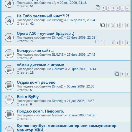
Последнее сообщение
sfg
«
20 окт 2009, 21:16
Ответы:
51
1
2
3
4
5
6
На Тибо халявный инет?!?!
Последнее сообщение
Dimon))
«
19 мар 2009, 23:54
Ответы:
42
1
2
3
4
5
Opera 7.20 - лучший браузер :)
Последнее сообщение
Dimon))
«
28 фев 2009, 22:09
Ответы:
71
1
5
6
7
8
…
Беларусские сайты
Последнее сообщение
SLAVAS
«
27 фев 2009, 17:42
Ответы:
2
обмен дисками с играми
Последнее сообщение
Gerasim
«
20 фев 2009, 14:14
Ответы:
18
1
2
Отдам комп дешево
Последнее сообщение
Dimon))
«
05 янв 2009, 22:35
Ответы:
5
Всё о ByFly
Последнее сообщение
Dimon))
«
21 дек 2008, 13:57
Ответы:
6
Продаю комп. Недорого.
Последнее сообщение
Gerasim
«
05 ноя 2008, 14:06
Ответы:
1
Куплю ноутбук, миникомпьютер или коммуникатор,
монитор ЖКИ