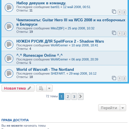
Набор девушек в команду.
Последнее сообщение
bart01
«
12 май 2008, 00:51
Ответы:
11
1
2
Чемпионаты: Guitar Hero III на WCG 2008 и на отборочных
в Беларуси
Последнее сообщение
MitoZ[BF]
«
25 апр 2008, 10:32
Ответы:
19
1
2
НУЖЕН РУСИК ДЛЯ SpellForce 2 - Shadow Wars
Последнее сообщение
WoWGemer
«
10 апр 2008, 18:41
Ответы:
4
^.^ Runescape Online ^.^
Последнее сообщение
WoWGemer
«
06 апр 2008, 20:39
Ответы:
5
World of Warcraft - The Nortland
Последнее сообщение
SHEFART.
«
29 мар 2008, 16:12
Ответы:
18
1
2
Новая тема
Н
о
в
а
я
т
е
м
а
1
2
3
След.
72 темы
Перейти
ПРАВА ДОСТУПА
Вы
не можете
начинать темы