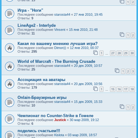
Ответы:
13
1
2
Игра - "Ноги"
Последнее сообщение
starosta44
«
27 янв 2010, 19:45
Ответы:
9
LineAge2 - Interlyde
Последнее сообщение
Vinsent
«
15 янв 2010, 21:48
Ответы:
11
1
2
Какая по вашему мнению лучшая игра?
Последнее сообщение
Dimon))
«
12 янв 2010, 00:37
Ответы:
295
1
27
28
29
30
…
World of Warcraft - The Burning Crusade
Последнее сообщение
starosta44
«
20 дек 2009, 10:57
Ответы:
25
1
2
3
Ассоциация на аватары
Последнее сообщение
starosta44
«
20 дек 2009, 10:56
Ответы:
179
1
15
16
17
18
…
Onlain-Браузерные игры
Последнее сообщение
starosta44
«
15 дек 2009, 15:33
Ответы:
10
1
2
Чемпионат по Counter-Strike в Гомеле
Последнее сообщение
Justick
«
30 мар 2009, 19:12
Ответы:
6
поделись счастьем!!!
Последнее сообщение
Kislota
«
03 мар 2009, 18:57