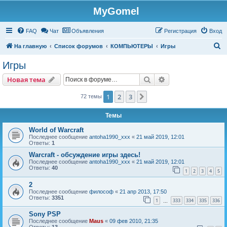
MyGomel
Регистрация
FAQ
Чат
Объявления
Р
е
г
и
с
т
р
а
ц
и
я
Вход
П
На главную
Список форумов
КОМПЬЮТЕРЫ
Игры
о
Игры
и
Новая тема
Поиск
Расширенный пои
Н
о
в
а
я
т
е
м
а
с
к
1
2
3
След.
72 темы
Темы
World of Warcraft
Последнее сообщение
antoha1990_xxx
«
21 май 2019, 12:01
Ответы:
1
Warcraft - обсуждение игры здесь!
Последнее сообщение
antoha1990_xxx
«
21 май 2019, 12:01
Ответы:
40
1
2
3
4
5
2
Последнее сообщение
философ
«
21 апр 2013, 17:50
Ответы:
3351
1
333
334
335
336
…
Sony PSP
Последнее сообщение
Maus
«
09 фев 2010, 21:35