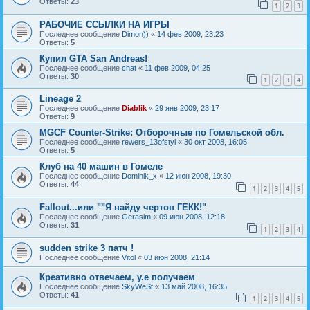
Ответы:
23
1
2
3
РАБОЧИЕ ССЫЛКИ НА ИГРЫ
Последнее сообщение
Dimon))
«
14 фев 2009, 23:23
Ответы:
5
Купил GTA San Andreas!
Последнее сообщение
chat
«
11 фев 2009, 04:25
Ответы:
30
1
2
3
4
Lineage 2
Последнее сообщение
Diablik
«
29 янв 2009, 23:17
Ответы:
9
MGCF Counter-Strike: Отборочные по Гомельской обл.
Последнее сообщение
rewers_13ofstyl
«
30 окт 2008, 16:05
Ответы:
5
Клуб на 40 машин в Гомеле
Последнее сообщение
Dominik_x
«
12 июн 2008, 19:30
Ответы:
44
1
2
3
4
5
Fallout...или ""Я найду чертов ГЕКК!"
Последнее сообщение
Gerasim
«
09 июн 2008, 12:18
Ответы:
31
1
2
3
4
sudden strike 3 патч !
Последнее сообщение
Vitol
«
03 июн 2008, 21:14
Креативно отвечаем, y.e получаем
Последнее сообщение
SkyWeSt
«
13 май 2008, 16:35
Ответы:
41
1
2
3
4
5