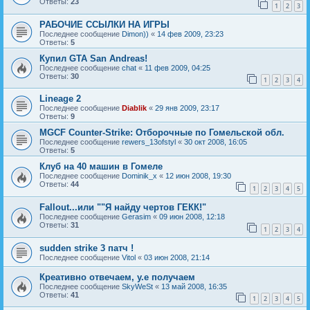
Ответы:
23
1
2
3
РАБОЧИЕ ССЫЛКИ НА ИГРЫ
Последнее сообщение
Dimon))
«
14 фев 2009, 23:23
Ответы:
5
Купил GTA San Andreas!
Последнее сообщение
chat
«
11 фев 2009, 04:25
Ответы:
30
1
2
3
4
Lineage 2
Последнее сообщение
Diablik
«
29 янв 2009, 23:17
Ответы:
9
MGCF Counter-Strike: Отборочные по Гомельской обл.
Последнее сообщение
rewers_13ofstyl
«
30 окт 2008, 16:05
Ответы:
5
Клуб на 40 машин в Гомеле
Последнее сообщение
Dominik_x
«
12 июн 2008, 19:30
Ответы:
44
1
2
3
4
5
Fallout...или ""Я найду чертов ГЕКК!"
Последнее сообщение
Gerasim
«
09 июн 2008, 12:18
Ответы:
31
1
2
3
4
sudden strike 3 патч !
Последнее сообщение
Vitol
«
03 июн 2008, 21:14
Креативно отвечаем, y.e получаем
Последнее сообщение
SkyWeSt
«
13 май 2008, 16:35
Ответы:
41
1
2
3
4
5