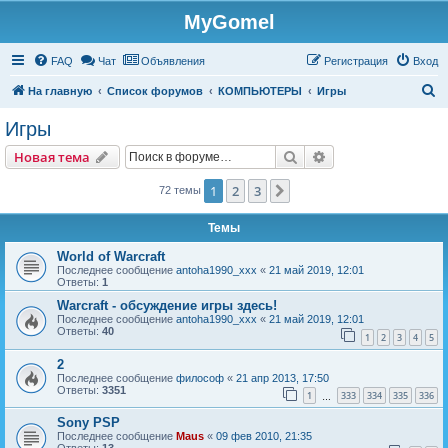
MyGomel
Регистрация
FAQ
Чат
Объявления
Р
е
г
и
с
т
р
а
ц
и
я
Вход
П
На главную
Список форумов
КОМПЬЮТЕРЫ
Игры
о
Игры
и
Новая тема
Поиск
Расширенный пои
Н
о
в
а
я
т
е
м
а
с
к
1
2
3
След.
72 темы
Темы
World of Warcraft
Последнее сообщение
antoha1990_xxx
«
21 май 2019, 12:01
Ответы:
1
Warcraft - обсуждение игры здесь!
Последнее сообщение
antoha1990_xxx
«
21 май 2019, 12:01
Ответы:
40
1
2
3
4
5
2
Последнее сообщение
философ
«
21 апр 2013, 17:50
Ответы:
3351
1
333
334
335
336
…
Sony PSP
Последнее сообщение
Maus
«
09 фев 2010, 21:35