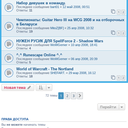
Набор девушек в команду.
Последнее сообщение
bart01
«
12 май 2008, 00:51
Ответы:
11
1
2
Чемпионаты: Guitar Hero III на WCG 2008 и на отборочных
в Беларуси
Последнее сообщение
MitoZ[BF]
«
25 апр 2008, 10:32
Ответы:
19
1
2
НУЖЕН РУСИК ДЛЯ SpellForce 2 - Shadow Wars
Последнее сообщение
WoWGemer
«
10 апр 2008, 18:41
Ответы:
4
^.^ Runescape Online ^.^
Последнее сообщение
WoWGemer
«
06 апр 2008, 20:39
Ответы:
5
World of Warcraft - The Nortland
Последнее сообщение
SHEFART.
«
29 мар 2008, 16:12
Ответы:
18
1
2
Новая тема
Н
о
в
а
я
т
е
м
а
1
2
3
След.
72 темы
Перейти
ПРАВА ДОСТУПА
Вы
не можете
начинать темы