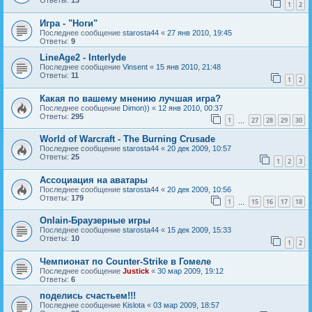
Ответы:
13
1
2
Игра - "Ноги"
Последнее сообщение
starosta44
«
27 янв 2010, 19:45
Ответы:
9
LineAge2 - Interlyde
Последнее сообщение
Vinsent
«
15 янв 2010, 21:48
Ответы:
11
1
2
Какая по вашему мнению лучшая игра?
Последнее сообщение
Dimon))
«
12 янв 2010, 00:37
Ответы:
295
1
27
28
29
30
…
World of Warcraft - The Burning Crusade
Последнее сообщение
starosta44
«
20 дек 2009, 10:57
Ответы:
25
1
2
3
Ассоциация на аватары
Последнее сообщение
starosta44
«
20 дек 2009, 10:56
Ответы:
179
1
15
16
17
18
…
Onlain-Браузерные игры
Последнее сообщение
starosta44
«
15 дек 2009, 15:33
Ответы:
10
1
2
Чемпионат по Counter-Strike в Гомеле
Последнее сообщение
Justick
«
30 мар 2009, 19:12
Ответы:
6
поделись счастьем!!!
Последнее сообщение
Kislota
«
03 мар 2009, 18:57