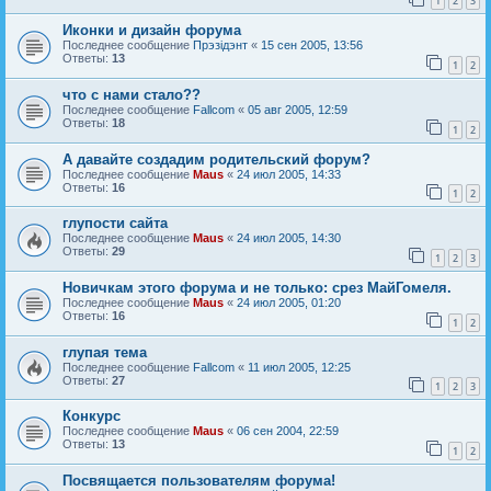
1
2
3
Иконки и дизайн форума
Последнее сообщение
Прэзiдэнт
«
15 сен 2005, 13:56
Ответы:
13
1
2
что с нами стало??
Последнее сообщение
Fallcom
«
05 авг 2005, 12:59
Ответы:
18
1
2
А давайте создадим родительский форум?
Последнее сообщение
Maus
«
24 июл 2005, 14:33
Ответы:
16
1
2
глупости сайта
Последнее сообщение
Maus
«
24 июл 2005, 14:30
Ответы:
29
1
2
3
Новичкам этого форума и не только: срез МайГомеля.
Последнее сообщение
Maus
«
24 июл 2005, 01:20
Ответы:
16
1
2
глупая тема
Последнее сообщение
Fallcom
«
11 июл 2005, 12:25
Ответы:
27
1
2
3
Конкурс
Последнее сообщение
Maus
«
06 сен 2004, 22:59
Ответы:
13
1
2
Посвящается пользователям форума!