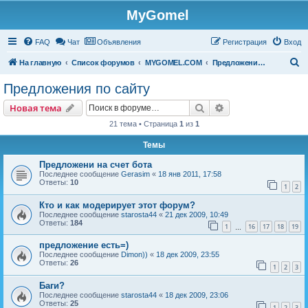
MyGomel
Регистрация
FAQ
Чат
Объявления
Р
е
г
и
с
т
р
а
ц
и
я
Вход
П
На главную
Список форумов
MYGOMEL.COM
Предложения по сайту
о
Предложения по сайту
и
Новая тема
Поиск
Расширенный пои
Н
о
в
а
я
т
е
м
а
с
21 тема • Страница
1
из
1
к
Темы
Предложени на счет бота
Последнее сообщение
Gerasim
«
18 янв 2011, 17:58
Ответы:
10
1
2
Кто и как модерирует этот форум?
Последнее сообщение
starosta44
«
21 дек 2009, 10:49
Ответы:
184
1
16
17
18
19
…
предложение есть=)
Последнее сообщение
Dimon))
«
18 дек 2009, 23:55
Ответы:
26
1
2
3
Баги?
Последнее сообщение
starosta44
«
18 дек 2009, 23:06
Ответы:
25
1
2
3