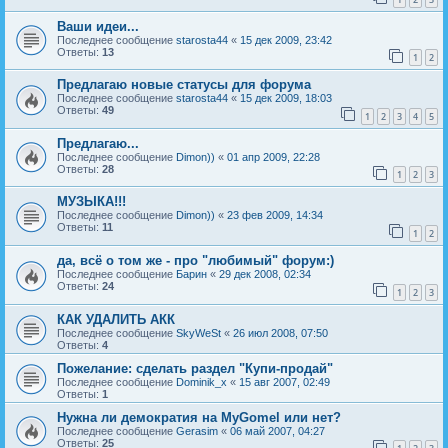
Ваши идеи...
Последнее сообщение
starosta44
«
15 дек 2009, 23:42
Ответы:
13
1
2
Предлагаю новые статусы для форума
Последнее сообщение
starosta44
«
15 дек 2009, 18:03
Ответы:
49
1
2
3
4
5
Предлагаю...
Последнее сообщение
Dimon))
«
01 апр 2009, 22:28
Ответы:
28
1
2
3
МУЗЫКА!!!
Последнее сообщение
Dimon))
«
23 фев 2009, 14:34
Ответы:
11
1
2
да, всё о том же - про "любимый" форум:)
Последнее сообщение
Барин
«
29 дек 2008, 02:34
Ответы:
24
1
2
3
КАК УДАЛИТЬ АКК
Последнее сообщение
SkyWeSt
«
26 июл 2008, 07:50
Ответы:
4
Пожелание: сделать раздел "Купи-продай"
Последнее сообщение
Dominik_x
«
15 авг 2007, 02:49
Ответы:
1
Нужна ли демократия на MyGomel или нет?
Последнее сообщение
Gerasim
«
06 май 2007, 04:27
Ответы:
25