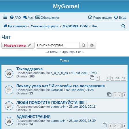
MyGomel
Регистрация
FAQ
Чат
Объявления
Р
е
г
и
с
т
р
а
ц
и
я
Вход
П
На главную
Список форумов
MYGOMEL.COM
Чат
о
Чат
и
Новая тема
Поиск
Расширенный пои
Н
о
в
а
я
т
е
м
а
с
23 темы • Страница
1
из
1
к
Темы
Техподдержка
Последнее сообщение
s_a_s_h_as
«
01 окт 2011, 07:47
Ответы:
105
1
8
9
10
11
…
Почему умер чат? И способы его воскрешения..
Последнее сообщение
Gerasim
«
02 июл 2010, 21:28
Ответы:
23
1
2
3
ЛЮДИ ПОМОГИТЕ ПОЖАЛУЙСТА!!!!!!!!
Последнее сообщение
starosta44
«
23 дек 2009, 20:11
Ответы:
9
АДМИНИСТРАЦИИ
Последнее сообщение
starosta44
«
23 дек 2009, 18:39
Ответы:
34
1
2
3
4