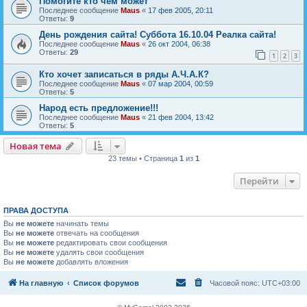
Помогите кто чем может
Последнее сообщение
Maus
«
17 фев 2005, 20:11
Ответы:
9
День рождения сайта! Суббота 16.10.04 Реалка сайта!
Последнее сообщение
Maus
«
26 окт 2004, 06:38
Ответы:
29
1
2
3
Кто хочет записаться в ряды А.Ч.А.К?
Последнее сообщение
Maus
«
07 мар 2004, 00:59
Ответы:
5
Народ есть предложение!!!
Последнее сообщение
Maus
«
21 фев 2004, 13:42
Ответы:
5
Новая тема
Н
о
в
а
я
т
е
м
а
23 темы • Страница
1
из
1
Перейти
ПРАВА ДОСТУПА
Вы
не можете
начинать темы
Вы
не можете
отвечать на сообщения
Вы
не можете
редактировать свои сообщения
Вы
не можете
удалять свои сообщения
Вы
не можете
добавлять вложения
На главную
Список форумов
Часовой пояс:
UTC+03:00