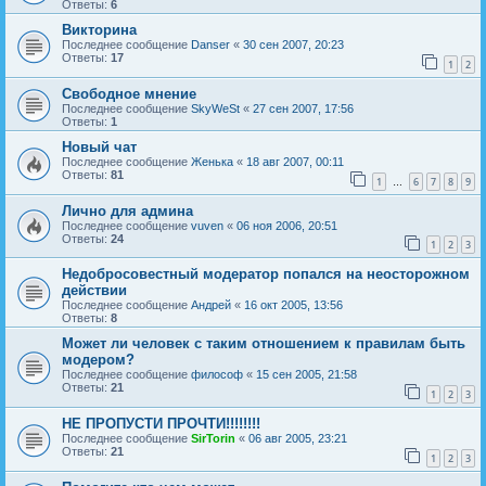
Ответы:
6
Викторина
Последнее сообщение
Danser
«
30 сен 2007, 20:23
Ответы:
17
1
2
Свободное мнение
Последнее сообщение
SkyWeSt
«
27 сен 2007, 17:56
Ответы:
1
Новый чат
Последнее сообщение
Женька
«
18 авг 2007, 00:11
Ответы:
81
1
6
7
8
9
…
Лично для админа
Последнее сообщение
vuven
«
06 ноя 2006, 20:51
Ответы:
24
1
2
3
Недобросовестный модератор попался на неосторожном
действии
Последнее сообщение
Андрей
«
16 окт 2005, 13:56
Ответы:
8
Может ли человек с таким отношением к правилам быть
модером?
Последнее сообщение
философ
«
15 сен 2005, 21:58
Ответы:
21
1
2
3
НЕ ПРОПУСТИ ПРОЧТИ!!!!!!!!
Последнее сообщение
SirTorin
«
06 авг 2005, 23:21
Ответы:
21
1
2
3