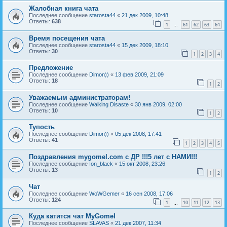
Жалобная книга чата
Последнее сообщение
starosta44
«
21 дек 2009, 10:48
Ответы:
638
1
61
62
63
64
…
Время посещения чата
Последнее сообщение
starosta44
«
15 дек 2009, 18:10
Ответы:
30
1
2
3
4
Предложение
Последнее сообщение
Dimon))
«
13 фев 2009, 21:09
Ответы:
18
1
2
Уважаемым администраторам!
Последнее сообщение
Walking Disaste
«
30 янв 2009, 02:00
Ответы:
10
1
2
Тупость
Последнее сообщение
Dimon))
«
05 дек 2008, 17:41
Ответы:
41
1
2
3
4
5
Поздравления mygomel.com с ДР !!!5 лет с НАМИ!!!
Последнее сообщение
Ion_black
«
15 окт 2008, 23:26
Ответы:
13
1
2
Чат
Последнее сообщение
WoWGemer
«
16 сен 2008, 17:06
Ответы:
124
1
10
11
12
13
…
Куда катится чат MyGomel
Последнее сообщение
SLAVAS
«
21 дек 2007, 11:34