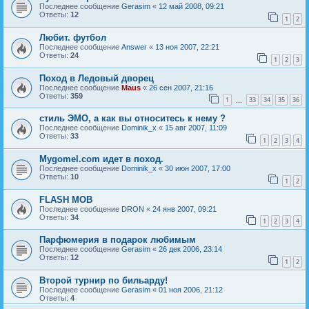
Последнее сообщение
Gerasim
«
12 май 2008, 09:21
Ответы:
12
1
2
Любит. футбол
Последнее сообщение
Answer
«
13 ноя 2007, 22:21
Ответы:
24
1
2
3
Поход в Ледовый дворец
Последнее сообщение
Maus
«
26 сен 2007, 21:16
Ответы:
359
1
33
34
35
36
…
стиль ЭМО, а как вы относитесь к нему ?
Последнее сообщение
Dominik_x
«
15 авг 2007, 11:09
Ответы:
33
1
2
3
4
Mygomel.com идет в поход.
Последнее сообщение
Dominik_x
«
30 июн 2007, 17:00
Ответы:
10
1
2
FLASH MOB
Последнее сообщение
DRON
«
24 янв 2007, 09:21
Ответы:
34
1
2
3
4
Парфюмерия в подарок любимым
Последнее сообщение
Gerasim
«
26 дек 2006, 23:14
Ответы:
12
1
2
Второй турнир по бильарду!
Последнее сообщение
Gerasim
«
01 ноя 2006, 21:12
Ответы:
4