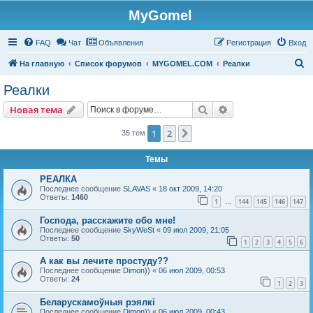
MyGomel
Регистрация
FAQ
Чат
Объявления
Р
е
г
и
с
т
р
а
ц
и
я
Вход
П
На главную
Список форумов
MYGOMEL.COM
Реалки
о
Реалки
и
Новая тема
Поиск
Расширенный пои
Н
о
в
а
я
т
е
м
а
с
к
1
2
След.
35 тем
Темы
РЕАЛКА
Последнее сообщение
SLAVAS
«
18 окт 2009, 14:20
Ответы:
1460
1
144
145
146
147
…
Господа, расскажите обо мне!
Последнее сообщение
SkyWeSt
«
09 июл 2009, 21:05
Ответы:
50
1
2
3
4
5
6
А как вы лечите простуду??
Последнее сообщение
Dimon))
«
06 июл 2009, 00:53
Ответы:
24
1
2
3
Беларускамоўныя рэялкі
Последнее сообщение
Dimon))
«
06 июл 2009, 00:43