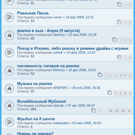
Ответы:
11
1
2
Реальная Пасха.
Последнее сообщение
vuven
«
19 апр 2009, 12:31
Ответы:
13
1
2
реалка в нью - йорке (4 августа)
Последнее сообщение
Dimon))
«
10 апр 2009, 22:18
Ответы:
25
1
2
3
Поход в Италию, либо реалку в режиме драйва с играми
Последнее сообщение
caHek
«
14 фев 2009, 13:42
Ответы:
12
1
2
численность чатеров на реалке
Последнее сообщение
Dimon))
«
15 дек 2008, 19:51
Ответы:
52
1
2
3
4
5
6
Музыка на реалке
Последнее сообщение
SHEFART.
«
05 ноя 2008, 15:35
Ответы:
37
1
2
3
4
Волейбольный MyGomel
Последнее сообщение
Liberak
«
07 авг 2008, 09:47
Ответы:
263
1
24
25
26
27
…
Фуьбол на 8 школе
Последнее сообщение
waterpolist
«
03 июн 2008, 16:43
Ответы:
2
Нужны ли реалки?