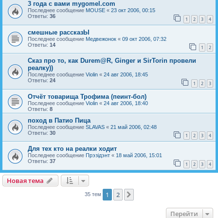
3 года с вами mygomel.com
Последнее сообщение
MOUSE
«
23 окт 2006, 00:15
Ответы:
36
1
2
3
4
смешные рассказЫ
Последнее сообщение
Медвежонок
«
09 окт 2006, 07:32
Ответы:
14
1
2
Сказ про то, как Durem@R, Ginger и SirTorin провели
реалку))
Последнее сообщение
Violin
«
24 авг 2006, 18:45
Ответы:
24
1
2
3
Отчёт товарища Трофима (пеинт-бол)
Последнее сообщение
Violin
«
24 авг 2006, 18:40
Ответы:
8
поход в Патио Пица
Последнее сообщение
SLAVAS
«
21 май 2006, 02:48
Ответы:
30
1
2
3
4
Для тех кто на реалки ходит
Последнее сообщение
Прэзiдэнт
«
18 май 2006, 15:01
Ответы:
37
1
2
3
4
Новая тема
Н
о
в
а
я
т
е
м
а
1
2
След.
35 тем
Перейти