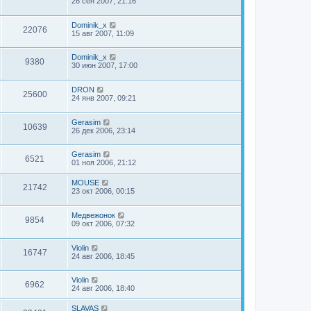
26 сен 2007, 21:16
Dominik_x
22076
15 авг 2007, 11:09
Dominik_x
9380
30 июн 2007, 17:00
DRON
25600
24 янв 2007, 09:21
Gerasim
10639
26 дек 2006, 23:14
Gerasim
6521
01 ноя 2006, 21:12
MOUSE
21742
23 окт 2006, 00:15
Медвежонок
9854
09 окт 2006, 07:32
Violin
16747
24 авг 2006, 18:45
Violin
6962
24 авг 2006, 18:40
SLAVAS