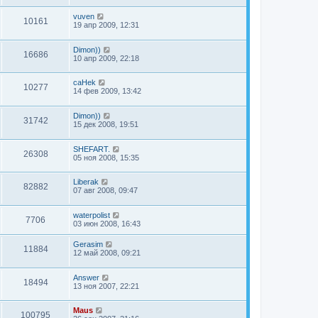
vuven
10161
19 апр 2009, 12:31
Dimon))
16686
10 апр 2009, 22:18
caHek
10277
14 фев 2009, 13:42
Dimon))
31742
15 дек 2008, 19:51
SHEFART.
26308
05 ноя 2008, 15:35
Liberak
82882
07 авг 2008, 09:47
waterpolist
7706
03 июн 2008, 16:43
Gerasim
11884
12 май 2008, 09:21
Answer
18494
13 ноя 2007, 22:21
Maus
100795