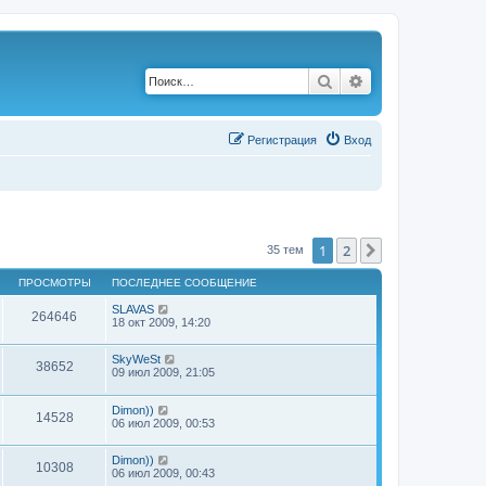
Поиск
Расширенный по
Р
е
г
и
с
т
р
а
ц
и
я
Вход
1
2
След.
35 тем
ПРОСМОТРЫ
ПОСЛЕДНЕЕ СООБЩЕНИЕ
SLAVAS
264646
18 окт 2009, 14:20
SkyWeSt
38652
09 июл 2009, 21:05
Dimon))
14528
06 июл 2009, 00:53
Dimon))
10308
06 июл 2009, 00:43