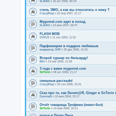
SLAVAS
»
25 окт 2005, 00:19
стиль ЭМО, а как вы относитесь к нему ?
Crazy[Ray]
»
02 апр 2007, 21:17
Mygomel.com идет в поход.
SLAVAS
»
23 июн 2007, 00:47
FLASH MOB
SYRUS
»
11 сен 2003, 11:52
Парфюмерия в подарок любимым
модератор ЭЛЯ
»
25 дек 2006, 14:18
Второй турнир по бильарду!
BiGi
»
19 янв 2005, 21:09
3 года с вами mygomel.com
SirTorin
»
08 окт 2006, 21:17
смешные рассказЫ
Crazy[Ray]
»
26 сен 2006, 15:41
Сказ про то, как Durem@R, Ginger и SirTorin 
DuremaR
»
10 июл 2004, 23:17
Отчёт товарища Трофима (пеинт-бол)
SirTorin
»
14 май 2006, 20:21
поход в Патио Пица