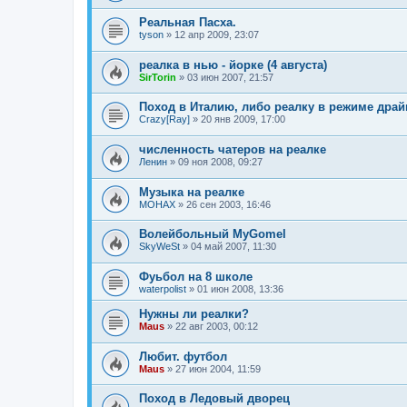
Реальная Пасха.
tyson
»
12 апр 2009, 23:07
реалка в нью - йорке (4 августа)
SirTorin
»
03 июн 2007, 21:57
Поход в Италию, либо реалку в режиме драй
Crazy[Ray]
»
20 янв 2009, 17:00
численность чатеров на реалке
Ленин
»
09 ноя 2008, 09:27
Музыка на реалке
MOHAX
»
26 сен 2003, 16:46
Волейбольный MyGomel
SkyWeSt
»
04 май 2007, 11:30
Фуьбол на 8 школе
waterpolist
»
01 июн 2008, 13:36
Нужны ли реалки?
Maus
»
22 авг 2003, 00:12
Любит. футбол
Maus
»
27 июн 2004, 11:59
Поход в Ледовый дворец