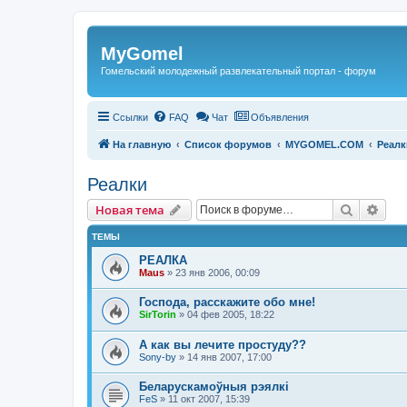
Регистрация
MyGomel
Гомельский молодежный развлекательный портал - форум
Ссылки
FAQ
Чат
Объявления
На главную
Список форумов
MYGOMEL.COM
Реалк
Реалки
Новая тема
Поиск
Рас
Н
о
в
а
я
т
е
м
а
ТЕМЫ
РЕАЛКА
Maus
»
23 янв 2006, 00:09
Господа, расскажите обо мне!
SirTorin
»
04 фев 2005, 18:22
А как вы лечите простуду??
Sony-by
»
14 янв 2007, 17:00
Беларускамоўныя рэялкі
FeS
»
11 окт 2007, 15:39