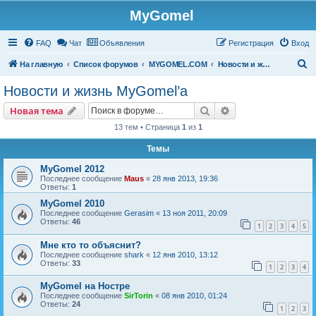
MyGomel
Регистрация
FAQ
Чат
Объявления
Р
е
г
и
с
т
р
а
ц
и
я
Вход
П
На главную
Список форумов
MYGOMEL.COM
Новости и жизнь MyGomel’a
о
Новости и жизнь MyGomel’a
и
Новая тема
Поиск
Расширенный пои
Н
о
в
а
я
т
е
м
а
с
13 тем • Страница
1
из
1
к
Темы
MyGomel 2012
Последнее сообщение
Maus
«
28 янв 2013, 19:36
Ответы:
1
MyGomel 2010
Последнее сообщение
Gerasim
«
13 ноя 2011, 20:09
Ответы:
46
1
2
3
4
5
Мне кто то объяснит?
Последнее сообщение
shark
«
12 янв 2010, 13:12
Ответы:
33
1
2
3
4
MyGomel на Ностре
Последнее сообщение
SirTorin
«
08 янв 2010, 01:24
Ответы:
24
1
2
3