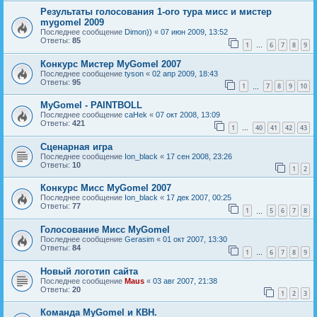
Результаты голосования 1-ого тура мисс и мистер
mygomel 2009
Последнее сообщение
Dimon))
«
07 июн 2009, 13:52
Ответы:
85
1
6
7
8
9
…
Конкурс Мистер MyGomel 2007
Последнее сообщение
tyson
«
02 апр 2009, 18:43
Ответы:
95
1
7
8
9
10
…
MyGomel - PAINTBOLL
Последнее сообщение
caHek
«
07 окт 2008, 13:09
Ответы:
421
1
40
41
42
43
…
Сценарная игра
Последнее сообщение
Ion_black
«
17 сен 2008, 23:26
Ответы:
10
1
2
Конкурс Мисс MyGomel 2007
Последнее сообщение
Ion_black
«
17 дек 2007, 00:25
Ответы:
77
1
5
6
7
8
…
Голосование Мисс MyGomel
Последнее сообщение
Gerasim
«
01 окт 2007, 13:30
Ответы:
84
1
6
7
8
9
…
Новый логотип сайта
Последнее сообщение
Maus
«
03 авг 2007, 21:38
Ответы:
20
1
2
3
Команда MyGomel и КВН.