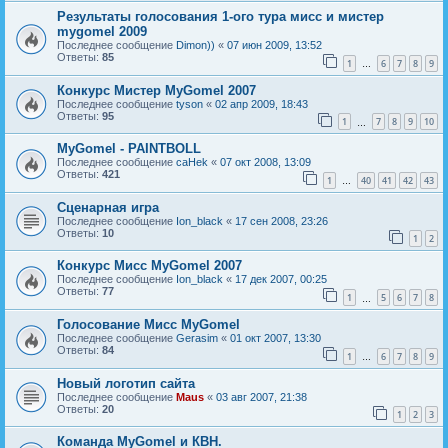
Результаты голосования 1-ого тура мисс и мистер
mygomel 2009
Последнее сообщение
Dimon))
«
07 июн 2009, 13:52
Ответы:
85
1
6
7
8
9
…
Конкурс Мистер MyGomel 2007
Последнее сообщение
tyson
«
02 апр 2009, 18:43
Ответы:
95
1
7
8
9
10
…
MyGomel - PAINTBOLL
Последнее сообщение
caHek
«
07 окт 2008, 13:09
Ответы:
421
1
40
41
42
43
…
Сценарная игра
Последнее сообщение
Ion_black
«
17 сен 2008, 23:26
Ответы:
10
1
2
Конкурс Мисс MyGomel 2007
Последнее сообщение
Ion_black
«
17 дек 2007, 00:25
Ответы:
77
1
5
6
7
8
…
Голосование Мисс MyGomel
Последнее сообщение
Gerasim
«
01 окт 2007, 13:30
Ответы:
84
1
6
7
8
9
…
Новый логотип сайта
Последнее сообщение
Maus
«
03 авг 2007, 21:38
Ответы:
20
1
2
3
Команда MyGomel и КВН.