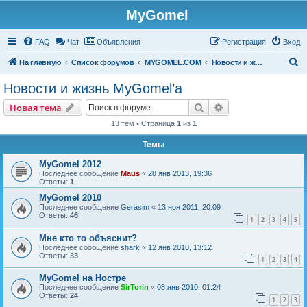
MyGomel
Регистрация
FAQ
Чат
Объявления
Р
е
г
и
с
т
р
а
ц
и
я
Вход
П
На главную
Список форумов
MYGOMEL.COM
Новости и жизнь MyGomel’a
о
Новости и жизнь MyGomel’a
и
Новая тема
Поиск
Расширенный пои
Н
о
в
а
я
т
е
м
а
с
13 тем • Страница
1
из
1
к
Темы
MyGomel 2012
Последнее сообщение
Maus
«
28 янв 2013, 19:36
Ответы:
1
MyGomel 2010
Последнее сообщение
Gerasim
«
13 ноя 2011, 20:09
Ответы:
46
1
2
3
4
5
Мне кто то объяснит?
Последнее сообщение
shark
«
12 янв 2010, 13:12
Ответы:
33
1
2
3
4
MyGomel на Ностре
Последнее сообщение
SirTorin
«
08 янв 2010, 01:24
Ответы:
24
1
2
3