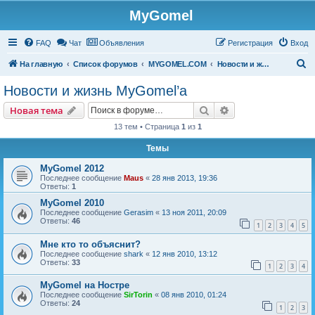
MyGomel
Регистрация
FAQ
Чат
Объявления
Р
е
г
и
с
т
р
а
ц
и
я
Вход
П
На главную
Список форумов
MYGOMEL.COM
Новости и жизнь MyGomel’a
о
Новости и жизнь MyGomel’a
и
Новая тема
Поиск
Расширенный пои
Н
о
в
а
я
т
е
м
а
с
13 тем • Страница
1
из
1
к
Темы
MyGomel 2012
Последнее сообщение
Maus
«
28 янв 2013, 19:36
Ответы:
1
MyGomel 2010
Последнее сообщение
Gerasim
«
13 ноя 2011, 20:09
Ответы:
46
1
2
3
4
5
Мне кто то объяснит?
Последнее сообщение
shark
«
12 янв 2010, 13:12
Ответы:
33
1
2
3
4
MyGomel на Ностре
Последнее сообщение
SirTorin
«
08 янв 2010, 01:24
Ответы:
24
1
2
3