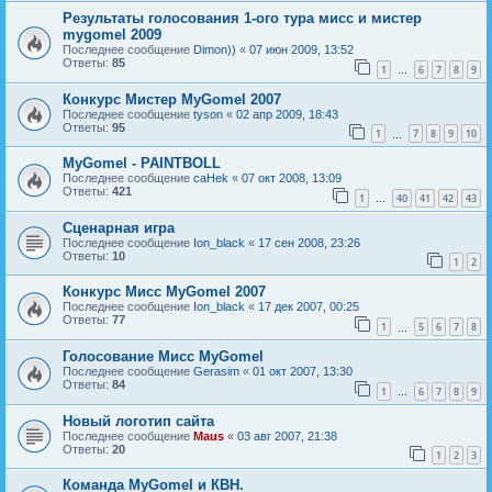
Результаты голосования 1-ого тура мисс и мистер
mygomel 2009
Последнее сообщение
Dimon))
«
07 июн 2009, 13:52
Ответы:
85
1
6
7
8
9
…
Конкурс Мистер MyGomel 2007
Последнее сообщение
tyson
«
02 апр 2009, 18:43
Ответы:
95
1
7
8
9
10
…
MyGomel - PAINTBOLL
Последнее сообщение
caHek
«
07 окт 2008, 13:09
Ответы:
421
1
40
41
42
43
…
Сценарная игра
Последнее сообщение
Ion_black
«
17 сен 2008, 23:26
Ответы:
10
1
2
Конкурс Мисс MyGomel 2007
Последнее сообщение
Ion_black
«
17 дек 2007, 00:25
Ответы:
77
1
5
6
7
8
…
Голосование Мисс MyGomel
Последнее сообщение
Gerasim
«
01 окт 2007, 13:30
Ответы:
84
1
6
7
8
9
…
Новый логотип сайта
Последнее сообщение
Maus
«
03 авг 2007, 21:38
Ответы:
20
1
2
3
Команда MyGomel и КВН.