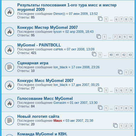
Результаты голосования 1-ого тура мисс и мистер
mygomel 2009
Последнее сообщение
Dimon))
«
07 июн 2009, 13:52
Ответы:
85
1
6
7
8
9
…
Конкурс Мистер MyGomel 2007
Последнее сообщение
tyson
«
02 апр 2009, 18:43
Ответы:
95
1
7
8
9
10
…
MyGomel - PAINTBOLL
Последнее сообщение
caHek
«
07 окт 2008, 13:09
Ответы:
421
1
40
41
42
43
…
Сценарная игра
Последнее сообщение
Ion_black
«
17 сен 2008, 23:26
Ответы:
10
1
2
Конкурс Мисс MyGomel 2007
Последнее сообщение
Ion_black
«
17 дек 2007, 00:25
Ответы:
77
1
5
6
7
8
…
Голосование Мисс MyGomel
Последнее сообщение
Gerasim
«
01 окт 2007, 13:30
Ответы:
84
1
6
7
8
9
…
Новый логотип сайта
Последнее сообщение
Maus
«
03 авг 2007, 21:38
Ответы:
20
1
2
3
Команда MyGomel и КВН.