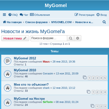
MyGomel
Регистрация
FAQ
Чат
Объявления
Р
е
г
и
с
т
р
а
ц
и
я
Вход
П
На главную
Список форумов
MYGOMEL.COM
Новости и жизнь MyGomel’a
о
Новости и жизнь MyGomel’a
и
Новая тема
Поиск
Расширенный пои
Н
о
в
а
я
т
е
м
а
с
13 тем • Страница
1
из
1
к
Темы
MyGomel 2012
Последнее сообщение
Maus
«
28 янв 2013, 19:36
Ответы:
1
MyGomel 2010
Последнее сообщение
Gerasim
«
13 ноя 2011, 20:09
Ответы:
46
1
2
3
4
5
Мне кто то объяснит?
Последнее сообщение
shark
«
12 янв 2010, 13:12
Ответы:
33
1
2
3
4
MyGomel на Ностре
Последнее сообщение
SirTorin
«
08 янв 2010, 01:24
Ответы:
24
1
2
3