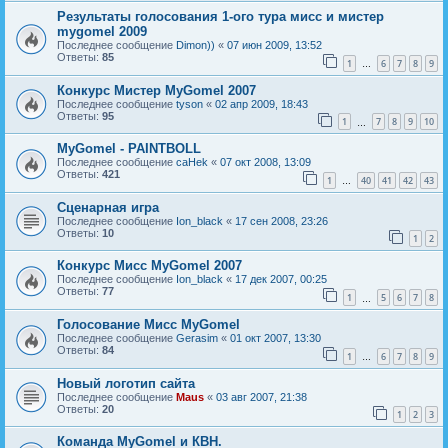
Результаты голосования 1-ого тура мисс и мистер
mygomel 2009
Последнее сообщение
Dimon))
«
07 июн 2009, 13:52
Ответы:
85
1
6
7
8
9
…
Конкурс Мистер MyGomel 2007
Последнее сообщение
tyson
«
02 апр 2009, 18:43
Ответы:
95
1
7
8
9
10
…
MyGomel - PAINTBOLL
Последнее сообщение
caHek
«
07 окт 2008, 13:09
Ответы:
421
1
40
41
42
43
…
Сценарная игра
Последнее сообщение
Ion_black
«
17 сен 2008, 23:26
Ответы:
10
1
2
Конкурс Мисс MyGomel 2007
Последнее сообщение
Ion_black
«
17 дек 2007, 00:25
Ответы:
77
1
5
6
7
8
…
Голосование Мисс MyGomel
Последнее сообщение
Gerasim
«
01 окт 2007, 13:30
Ответы:
84
1
6
7
8
9
…
Новый логотип сайта
Последнее сообщение
Maus
«
03 авг 2007, 21:38
Ответы:
20
1
2
3
Команда MyGomel и КВН.