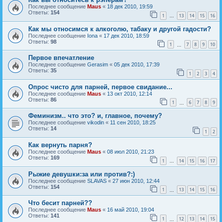
Последнее сообщение
Maus
«
18 дек 2010, 19:59
Ответы:
154
1
13
14
15
16
…
Как мы относимся к алкоголю, табаку и другой гадости?
Последнее сообщение
Iona
«
17 дек 2010, 18:59
Ответы:
98
1
7
8
9
10
…
Первое впечатление
Последнее сообщение
Gerasim
«
05 дек 2010, 17:39
Ответы:
35
1
2
3
4
Опрос чисто для парней, первое свидание...
Последнее сообщение
Maus
«
13 окт 2010, 12:14
Ответы:
86
1
6
7
8
9
…
Феминизм.. что это? и, главное, почему?
Последнее сообщение
vikodin
«
11 сен 2010, 18:25
Ответы:
14
1
2
Как вернуть парня?
Последнее сообщение
Maus
«
08 июл 2010, 21:23
Ответы:
169
1
14
15
16
17
…
Рыжие девушки:за или против?:)
Последнее сообщение
SLAVAS
«
27 июн 2010, 12:44
Ответы:
154
1
13
14
15
16
…
Что бесит парней??
Последнее сообщение
Maus
«
16 май 2010, 19:04
Ответы:
141
1
12
13
14
15
…