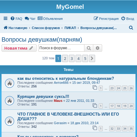
MyGomel
Регистрация
FAQ
Чат
Объявления
Р
е
г
и
с
т
р
а
ц
и
я
Вход
П
На главную
Список форумов
ПИКАП
Вопросы девушкам(парням)
о
Вопросы девушкам(парням)
и
Новая тема
Поиск
Расширенный пои
Н
о
в
а
я
т
е
м
а
с
к
1
2
3
4
5
След.
120 тем
Темы
как вы относитесь к натуральным блондинкам?
Последнее сообщение
Антон666
«
15 окт 2019, 09:47
Ответы:
256
1
23
24
25
26
…
Курящие девушки суксь!!!
Последнее сообщение
Maus
«
22 янв 2011, 01:33
Ответы:
191
1
17
18
19
20
…
ЧТО ГЛАВНОЕ В ЧЕЛОВЕКЕ-ВНЕШНОСТЬ ИЛИ ЕГО
ДУША???
Последнее сообщение
Gerasim
«
18 дек 2010, 23:14
Ответы:
342
1
32
33
34
35
…
Как вы относитесь к рэперам?