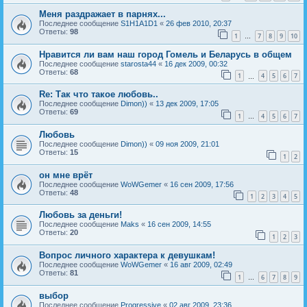
Меня раздражает в парнях...
Последнее сообщение
S1H1A1D1
«
26 фев 2010, 20:37
Ответы:
98
1
7
8
9
10
…
Нравится ли вам наш город Гомель и Беларусь в общем
Последнее сообщение
starosta44
«
16 дек 2009, 00:32
Ответы:
68
1
4
5
6
7
…
Re: Так что такое любовь..
Последнее сообщение
Dimon))
«
13 дек 2009, 17:05
Ответы:
69
1
4
5
6
7
…
Любовь
Последнее сообщение
Dimon))
«
09 ноя 2009, 21:01
Ответы:
15
1
2
он мне врёт
Последнее сообщение
WoWGemer
«
16 сен 2009, 17:56
Ответы:
48
1
2
3
4
5
Любовь за деньги!
Последнее сообщение
Maks
«
16 сен 2009, 14:55
Ответы:
20
1
2
3
Вопрос личного характера к девушкам!
Последнее сообщение
WoWGemer
«
16 авг 2009, 02:49
Ответы:
81
1
6
7
8
9
…
выбор
Последнее сообщение
Progressive
«
02 авг 2009, 23:36