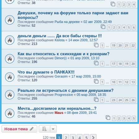
Ответы:
38
1
2
3
4
Девушки, почему на форуме только парни задают вам
вопросы?
Последнее сообщение
Рыба на дереве
«
02 авг 2009, 22:49
Ответы:
52
1
2
3
4
5
6
деньги деньги ...... Да все бабы стервы !!!
Последнее сообщение
Kislota
«
14 июн 2009, 12:57
Ответы:
213
1
19
20
21
22
…
Как вы относитесь к скинхедам и к рокерам?
Последнее сообщение
Dimon))
«
01 апр 2009, 13:10
Ответы:
196
1
17
18
19
20
…
Что вы думаете о ПАНКАХ!!!
Последнее сообщение
Gerasim
«
17 мар 2009, 15:00
Ответы:
120
1
10
11
12
13
…
Реально ли встречаться с двоими девушками?
Последнее сообщение
Progressive
«
05 мар 2009, 18:35
Ответы:
255
1
23
24
25
26
…
Мечта...досягаемое или нереальное...?
Последнее сообщение
Maus
«
08 фев 2009, 19:41
Ответы:
46
1
2
3
4
5
Новая тема
Н
о
в
а
я
т
е
м
а
1
2
3
4
5
След.
120 тем