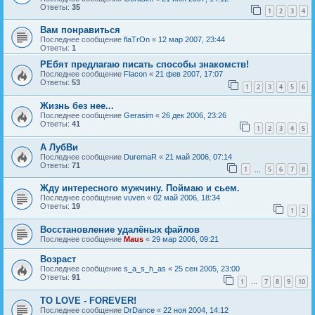
Ответы:
35
1
2
3
4
Вам понравиться
Последнее сообщение
flaTrOn
«
12 мар 2007, 23:44
Ответы:
1
РЕбят предлагаю писать способы знакомств!
Последнее сообщение
Flacon
«
21 фев 2007, 17:07
Ответы:
53
1
2
3
4
5
6
Жизнь без нее...
Последнее сообщение
Gerasim
«
26 дек 2006, 23:26
Ответы:
41
1
2
3
4
5
А ЛубВи
Последнее сообщение
DuremaR
«
21 май 2006, 07:14
Ответы:
71
1
5
6
7
8
…
Жду интересного мужчину. Поймаю и сьем.
Последнее сообщение
vuven
«
02 май 2006, 18:34
Ответы:
19
1
2
Восстановление удалёных файлов
Последнее сообщение
Maus
«
29 мар 2006, 09:21
Возраст
Последнее сообщение
s_a_s_h_as
«
25 сен 2005, 23:00
Ответы:
91
1
7
8
9
10
…
TO LOVE - FOREVER!
Последнее сообщение
DrDance
«
22 ноя 2004, 14:12