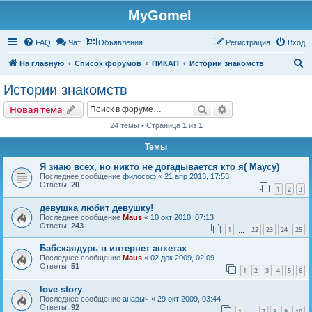
MyGomel
Регистрация
FAQ
Чат
Объявления
Р
е
г
и
с
т
р
а
ц
и
я
Вход
П
На главную
Список форумов
ПИКАП
Истории знакомств
о
Истории знакомств
и
Новая тема
Поиск
Расширенный пои
Н
о
в
а
я
т
е
м
а
с
24 темы • Страница
1
из
1
к
Темы
Я знаю всех, но никто не догадывается кто я( Маусу)
Последнее сообщение
философ
«
21 апр 2013, 17:53
Ответы:
20
1
2
3
девушка любит девушку!
Последнее сообщение
Maus
«
10 окт 2010, 07:13
Ответы:
243
1
22
23
24
25
…
Бабскаядурь в интернет анкетах
Последнее сообщение
Maus
«
02 дек 2009, 02:09
Ответы:
51
1
2
3
4
5
6
love story
Последнее сообщение
анарыч
«
29 окт 2009, 03:44
Ответы:
92
1
7
8
9
10