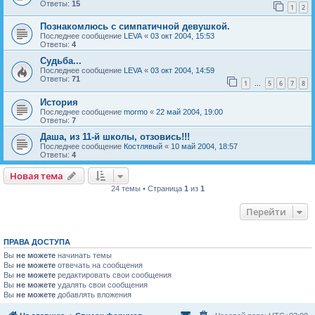
Ответы:
15
1
2
Познакомлюсь с симпатичной девушкой.
Последнее сообщение
LEVA
«
03 окт 2004, 15:53
Ответы:
4
Cудьба...
Последнее сообщение
LEVA
«
03 окт 2004, 14:59
Ответы:
71
1
5
6
7
8
…
История
Последнее сообщение
mormo
«
22 май 2004, 19:00
Ответы:
7
Даша, из 11-й школы, отзовись!!!
Последнее сообщение
Костлявый
«
10 май 2004, 18:57
Ответы:
4
Новая тема
Н
о
в
а
я
т
е
м
а
24 темы • Страница
1
из
1
Перейти
ПРАВА ДОСТУПА
Вы
не можете
начинать темы
Вы
не можете
отвечать на сообщения
Вы
не можете
редактировать свои сообщения
Вы
не можете
удалять свои сообщения
Вы
не можете
добавлять вложения