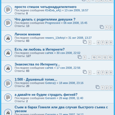
…
просто стишок четырнадцатилетнего
Последнее сообщение
ЮлЕнЬ_кА))
«
13 сен 2009, 16:57
Ответы:
8
Что делать с родителями девушки ?
Последнее сообщение
Progressive
«
06 ноя 2008, 15:45
Ответы:
13
1
2
Личное мнение
Последнее сообщение
rewers_13ofstyl
«
31 окт 2008, 13:27
Ответы:
83
1
6
7
8
9
…
Есть ли любовь в Интернете?
Последнее сообщение
caHek
«
30 сен 2008, 22:02
Ответы:
127
1
10
11
12
13
…
Знакомства по Интернету...
Последнее сообщение
caHek
«
17 сен 2008, 22:56
Ответы:
83
1
6
7
8
9
…
1:500 - Душевный топик...
Последнее сообщение
Getera))
«
18 июн 2008, 23:16
Ответы:
20
1
2
3
а давайте не будем страдать фигней?
Последнее сообщение
Gerasim
«
26 мар 2008, 11:40
Ответы:
2
Съем в барах Гомеля или два случая быстрого съема с
увозом
Последнее сообщение
Gerasim
«
21 июн 2007, 14:12