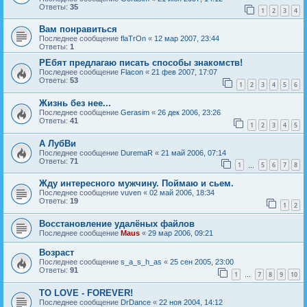
Ответы:
35
1
2
3
4
Вам понравиться
Последнее сообщение
flaTrOn
«
12 мар 2007, 23:44
Ответы:
1
РЕбят предлагаю писать способы знакомств!
Последнее сообщение
Flacon
«
21 фев 2007, 17:07
Ответы:
53
1
2
3
4
5
6
Жизнь без нее...
Последнее сообщение
Gerasim
«
26 дек 2006, 23:26
Ответы:
41
1
2
3
4
5
А ЛубВи
Последнее сообщение
DuremaR
«
21 май 2006, 07:14
Ответы:
71
1
5
6
7
8
…
Жду интересного мужчину. Поймаю и сьем.
Последнее сообщение
vuven
«
02 май 2006, 18:34
Ответы:
19
1
2
Восстановление удалёных файлов
Последнее сообщение
Maus
«
29 мар 2006, 09:21
Возраст
Последнее сообщение
s_a_s_h_as
«
25 сен 2005, 23:00
Ответы:
91
1
7
8
9
10
…
TO LOVE - FOREVER!
Последнее сообщение
DrDance
«
22 ноя 2004, 14:12