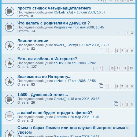
…
просто стишок четырнадцатилетнего
Последнее сообщение
ЮлЕнЬ_кА))
«
13 сен 2009, 16:57
Ответы:
8
Что делать с родителями девушки ?
Последнее сообщение
Progressive
«
06 ноя 2008, 15:45
Ответы:
13
1
2
Личное мнение
Последнее сообщение
rewers_13ofstyl
«
31 окт 2008, 13:27
Ответы:
83
1
6
7
8
9
…
Есть ли любовь в Интернете?
Последнее сообщение
caHek
«
30 сен 2008, 22:02
Ответы:
127
1
10
11
12
13
…
Знакомства по Интернету...
Последнее сообщение
caHek
«
17 сен 2008, 22:56
Ответы:
83
1
6
7
8
9
…
1:500 - Душевный топик...
Последнее сообщение
Getera))
«
18 июн 2008, 23:16
Ответы:
20
1
2
3
а давайте не будем страдать фигней?
Последнее сообщение
Gerasim
«
26 мар 2008, 11:40
Ответы:
2
Съем в барах Гомеля или два случая быстрого съема с
увозом
Последнее сообщение
Gerasim
«
21 июн 2007, 14:12