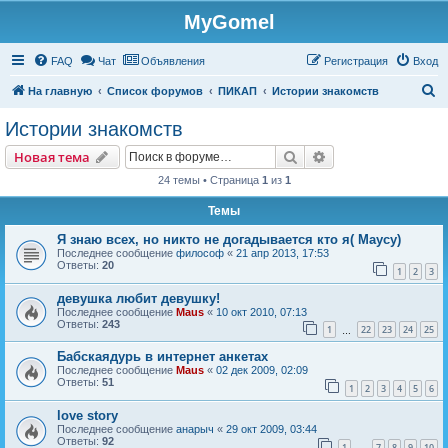
MyGomel
Регистрация
FAQ
Чат
Объявления
Р
е
г
и
с
т
р
а
ц
и
я
Вход
П
На главную
Список форумов
ПИКАП
Истории знакомств
о
Истории знакомств
и
Новая тема
Поиск
Расширенный пои
Н
о
в
а
я
т
е
м
а
с
24 темы • Страница
1
из
1
к
Темы
Я знаю всех, но никто не догадывается кто я( Маусу)
Последнее сообщение
философ
«
21 апр 2013, 17:53
Ответы:
20
1
2
3
девушка любит девушку!
Последнее сообщение
Maus
«
10 окт 2010, 07:13
Ответы:
243
1
22
23
24
25
…
Бабскаядурь в интернет анкетах
Последнее сообщение
Maus
«
02 дек 2009, 02:09
Ответы:
51
1
2
3
4
5
6
love story
Последнее сообщение
анарыч
«
29 окт 2009, 03:44
Ответы:
92
1
7
8
9
10