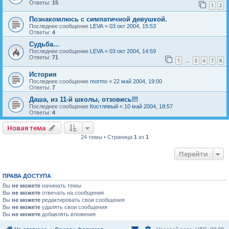
Ответы:
15
1
2
Познакомлюсь с симпатичной девушкой.
Последнее сообщение
LEVA
«
03 окт 2004, 15:53
Ответы:
4
Cудьба...
Последнее сообщение
LEVA
«
03 окт 2004, 14:59
Ответы:
71
1
5
6
7
8
…
История
Последнее сообщение
mormo
«
22 май 2004, 19:00
Ответы:
7
Даша, из 11-й школы, отзовись!!!
Последнее сообщение
Костлявый
«
10 май 2004, 18:57
Ответы:
4
Новая тема
Н
о
в
а
я
т
е
м
а
24 темы • Страница
1
из
1
Перейти
ПРАВА ДОСТУПА
Вы
не можете
начинать темы
Вы
не можете
отвечать на сообщения
Вы
не можете
редактировать свои сообщения
Вы
не можете
удалять свои сообщения
Вы
не можете
добавлять вложения