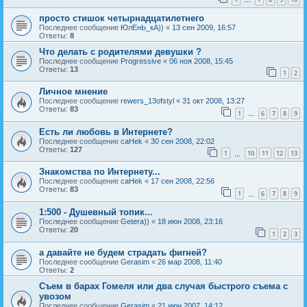
…
просто стишок четырнадцатилетнего
Последнее сообщение
ЮлЕнЬ_кА))
«
13 сен 2009, 16:57
Ответы:
8
Что делать с родителями девушки ?
Последнее сообщение
Progressive
«
06 ноя 2008, 15:45
Ответы:
13
1
2
Личное мнение
Последнее сообщение
rewers_13ofstyl
«
31 окт 2008, 13:27
Ответы:
83
1
6
7
8
9
…
Есть ли любовь в Интернете?
Последнее сообщение
caHek
«
30 сен 2008, 22:02
Ответы:
127
1
10
11
12
13
…
Знакомства по Интернету...
Последнее сообщение
caHek
«
17 сен 2008, 22:56
Ответы:
83
1
6
7
8
9
…
1:500 - Душевный топик...
Последнее сообщение
Getera))
«
18 июн 2008, 23:16
Ответы:
20
1
2
3
а давайте не будем страдать фигней?
Последнее сообщение
Gerasim
«
26 мар 2008, 11:40
Ответы:
2
Съем в барах Гомеля или два случая быстрого съема с
увозом
Последнее сообщение
Gerasim
«
21 июн 2007, 14:12