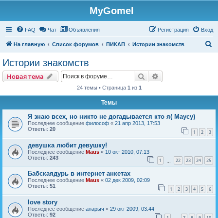
MyGomel
Регистрация
FAQ
Чат
Объявления
Р
е
г
и
с
т
р
а
ц
и
я
Вход
П
На главную
Список форумов
ПИКАП
Истории знакомств
о
Истории знакомств
и
Новая тема
Поиск
Расширенный пои
Н
о
в
а
я
т
е
м
а
с
24 темы • Страница
1
из
1
к
Темы
Я знаю всех, но никто не догадывается кто я( Маусу)
Последнее сообщение
философ
«
21 апр 2013, 17:53
Ответы:
20
1
2
3
девушка любит девушку!
Последнее сообщение
Maus
«
10 окт 2010, 07:13
Ответы:
243
1
22
23
24
25
…
Бабскаядурь в интернет анкетах
Последнее сообщение
Maus
«
02 дек 2009, 02:09
Ответы:
51
1
2
3
4
5
6
love story
Последнее сообщение
анарыч
«
29 окт 2009, 03:44
Ответы:
92
1
7
8
9
10