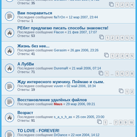
Ответы:
35
1
2
3
4
Вам понравиться
Последнее сообщение
flaTrOn
«
12 мар 2007, 23:44
Ответы:
1
РЕбят предлагаю писать способы знакомств!
Последнее сообщение
Flacon
«
21 фев 2007, 17:07
Ответы:
53
1
2
3
4
5
6
Жизнь без нее...
Последнее сообщение
Gerasim
«
26 дек 2006, 23:26
Ответы:
41
1
2
3
4
5
А ЛубВи
Последнее сообщение
DuremaR
«
21 май 2006, 07:14
Ответы:
71
1
5
6
7
8
…
Жду интересного мужчину. Поймаю и сьем.
Последнее сообщение
vuven
«
02 май 2006, 18:34
Ответы:
19
1
2
Восстановление удалёных файлов
Последнее сообщение
Maus
«
29 мар 2006, 09:21
Возраст
Последнее сообщение
s_a_s_h_as
«
25 сен 2005, 23:00
Ответы:
91
1
7
8
9
10
…
TO LOVE - FOREVER!
Последнее сообщение
DrDance
«
22 ноя 2004, 14:12