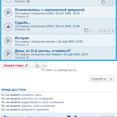
Ответы:
15
1
2
Познакомлюсь с симпатичной девушкой.
Последнее сообщение
LEVA
«
03 окт 2004, 15:53
Ответы:
4
Cудьба...
Последнее сообщение
LEVA
«
03 окт 2004, 14:59
Ответы:
71
1
5
6
7
8
…
История
Последнее сообщение
mormo
«
22 май 2004, 19:00
Ответы:
7
Даша, из 11-й школы, отзовись!!!
Последнее сообщение
Костлявый
«
10 май 2004, 18:57
Ответы:
4
Новая тема
Н
о
в
а
я
т
е
м
а
24 темы • Страница
1
из
1
Перейти
ПРАВА ДОСТУПА
Вы
не можете
начинать темы
Вы
не можете
отвечать на сообщения
Вы
не можете
редактировать свои сообщения
Вы
не можете
удалять свои сообщения
Вы
не можете
добавлять вложения