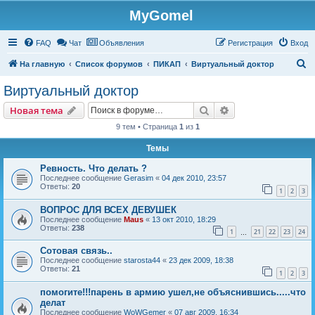
MyGomel
Регистрация
FAQ
Чат
Объявления
Р
е
г
и
с
т
р
а
ц
и
я
Вход
П
На главную
Список форумов
ПИКАП
Виртуальный доктор
о
Виртуальный доктор
и
Новая тема
Поиск
Расширенный пои
Н
о
в
а
я
т
е
м
а
с
9 тем • Страница
1
из
1
к
Темы
Ревность. Что делать ?
Последнее сообщение
Gerasim
«
04 дек 2010, 23:57
Ответы:
20
1
2
3
ВОПРОС ДЛЯ ВСЕХ ДЕВУШЕК
Последнее сообщение
Maus
«
13 окт 2010, 18:29
Ответы:
238
1
21
22
23
24
…
Сотовая связь..
Последнее сообщение
starosta44
«
23 дек 2009, 18:38
Ответы:
21
1
2
3
помогите!!!парень в армию ушел,не объяснившись.....что
делат
Последнее сообщение
WoWGemer
«
07 авг 2009, 16:34