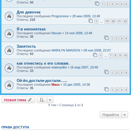
Ответы:
50
1
2
3
4
5
6
Для девочек
Последнее сообщение
Progressive
«
28 июн 2009, 13:48
Ответы:
218
1
19
20
21
22
…
Я в непонятках
Последнее сообщение
Nissan
«
14 ноя 2008, 13:48
Ответы:
36
1
2
3
4
Занятость
Последнее сообщение
MARILYN MANSON
«
09 ноя 2008, 22:07
Ответы:
93
1
7
8
9
10
…
как отнестись к его словам.
Последнее сообщение
waterpolist
«
16 мар 2007, 18:48
Ответы:
33
1
2
3
4
Ой-йо,достали-достали......
Последнее сообщение
Maus
«
15 дек 2005, 14:36
Ответы:
35
1
2
3
4
Новая тема
Н
о
в
а
я
т
е
м
а
9 тем • Страница
1
из
1
Перейти
ПРАВА ДОСТУПА