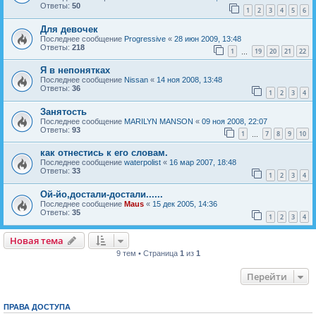
Ответы:
50
1
2
3
4
5
6
Для девочек
Последнее сообщение
Progressive
«
28 июн 2009, 13:48
Ответы:
218
1
19
20
21
22
…
Я в непонятках
Последнее сообщение
Nissan
«
14 ноя 2008, 13:48
Ответы:
36
1
2
3
4
Занятость
Последнее сообщение
MARILYN MANSON
«
09 ноя 2008, 22:07
Ответы:
93
1
7
8
9
10
…
как отнестись к его словам.
Последнее сообщение
waterpolist
«
16 мар 2007, 18:48
Ответы:
33
1
2
3
4
Ой-йо,достали-достали......
Последнее сообщение
Maus
«
15 дек 2005, 14:36
Ответы:
35
1
2
3
4
Новая тема
Н
о
в
а
я
т
е
м
а
9 тем • Страница
1
из
1
Перейти
ПРАВА ДОСТУПА