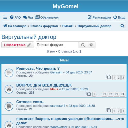
MyGomel
Регистрация
FAQ
Чат
Объявления
Р
е
г
и
с
т
р
а
ц
и
я
Вход
П
На главную
Список форумов
ПИКАП
Виртуальный доктор
о
Виртуальный доктор
и
Новая тема
Поиск
Расширенный пои
Н
о
в
а
я
т
е
м
а
с
9 тем • Страница
1
из
1
к
Темы
Ревность. Что делать ?
Последнее сообщение
Gerasim
«
04 дек 2010, 23:57
Ответы:
20
1
2
3
ВОПРОС ДЛЯ ВСЕХ ДЕВУШЕК
Последнее сообщение
Maus
«
13 окт 2010, 18:29
Ответы:
238
1
21
22
23
24
…
Сотовая связь..
Последнее сообщение
starosta44
«
23 дек 2009, 18:38
Ответы:
21
1
2
3
помогите!!!парень в армию ушел,не объяснившись.....что
делат
Последнее сообщение
WoWGemer
«
07 авг 2009, 16:34