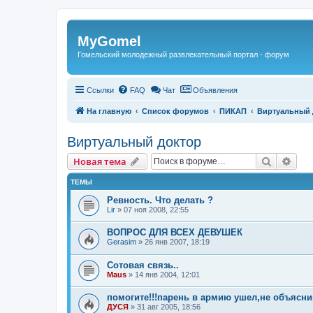
Регистрация
MyGomel
Гомельский молодежный развлекательный портал - форум
Ссылки
FAQ
Чат
Объявления
На главную
Список форумов
ПИКАП
Виртуальный 
Виртуальный доктор
Новая тема
Поиск
Рас
Н
о
в
а
я
т
е
м
а
ТЕМЫ
Ревность. Что делать ?
Lir
»
07 ноя 2008, 22:55
ВОПРОС ДЛЯ ВСЕХ ДЕВУШЕК
Gerasim
»
26 янв 2007, 18:19
Сотовая связь..
Maus
»
14 янв 2004, 12:01
помогите!!!парень в армию ушел,не объяснив
ДУСЯ
»
31 авг 2005, 18:56