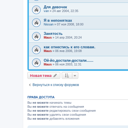
Для девочек
van
»
24 авг 2004, 22:35
Я в непонятках
Nissan
»
07 ноя 2008, 18:00
Занятость
Maus
»
14 апр 2004, 20:24
как отнестись к его словам.
Maus
»
06 янв 2006, 19:08
Ой-йо,достали-достали......
Maus
»
06 ноя 2003, 11:31
Новая тема
Н
о
в
а
я
т
е
м
а
Вернуться к списку форумов
ПРАВА ДОСТУПА
Вы
не можете
начинать темы
Вы
не можете
отвечать на сообщения
Вы
не можете
редактировать свои сообщения
Вы
не можете
удалять свои сообщения
Вы
не можете
добавлять вложения