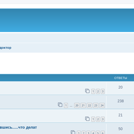
доктор
ширенный поиск
ОТВЕТЫ
20
1
2
3
238
1
20
21
22
23
24
…
21
1
2
3
шись.....что делат
50
1
2
3
4
5
6