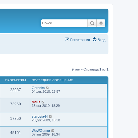
Поиск
Расширенный по
Р
е
г
и
с
т
р
а
ц
и
я
Вход
9 тем • Страница
1
из
1
ПРОСМОТРЫ
ПОСЛЕДНЕЕ СООБЩЕНИЕ
Gerasim
23987
04 дек 2010, 23:57
Maus
73969
13 окт 2010, 18:29
starosta44
17850
23 дек 2009, 18:38
WoWGemer
45101
07 авг 2009, 16:34