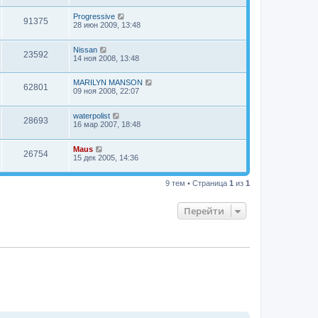
Progressive
91375
28 июн 2009, 13:48
Nissan
23592
14 ноя 2008, 13:48
MARILYN MANSON
62801
09 ноя 2008, 22:07
waterpolist
28693
16 мар 2007, 18:48
Maus
26754
15 дек 2005, 14:36
9 тем • Страница
1
из
1
Перейти