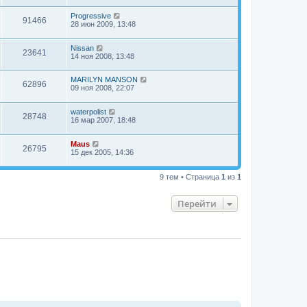
Progressive
91466
28 июн 2009, 13:48
Nissan
23641
14 ноя 2008, 13:48
MARILYN MANSON
62896
09 ноя 2008, 22:07
waterpolist
28748
16 мар 2007, 18:48
Maus
26795
15 дек 2005, 14:36
9 тем • Страница
1
из
1
Перейти