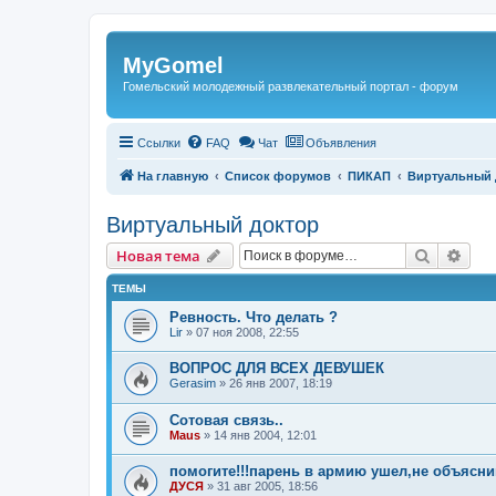
Регистрация
MyGomel
Гомельский молодежный развлекательный портал - форум
Ссылки
FAQ
Чат
Объявления
На главную
Список форумов
ПИКАП
Виртуальный 
Виртуальный доктор
Новая тема
Поиск
Рас
Н
о
в
а
я
т
е
м
а
ТЕМЫ
Ревность. Что делать ?
Lir
»
07 ноя 2008, 22:55
ВОПРОС ДЛЯ ВСЕХ ДЕВУШЕК
Gerasim
»
26 янв 2007, 18:19
Сотовая связь..
Maus
»
14 янв 2004, 12:01
помогите!!!парень в армию ушел,не объяснив
ДУСЯ
»
31 авг 2005, 18:56