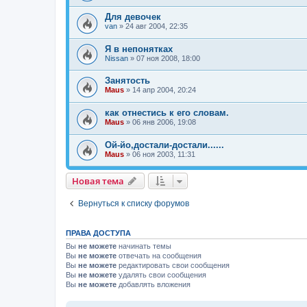
Для девочек
van
»
24 авг 2004, 22:35
Я в непонятках
Nissan
»
07 ноя 2008, 18:00
Занятость
Maus
»
14 апр 2004, 20:24
как отнестись к его словам.
Maus
»
06 янв 2006, 19:08
Ой-йо,достали-достали......
Maus
»
06 ноя 2003, 11:31
Новая тема
Н
о
в
а
я
т
е
м
а
Вернуться к списку форумов
ПРАВА ДОСТУПА
Вы
не можете
начинать темы
Вы
не можете
отвечать на сообщения
Вы
не можете
редактировать свои сообщения
Вы
не можете
удалять свои сообщения
Вы
не можете
добавлять вложения