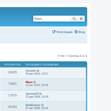
Поиск
Расширенный по
Р
е
г
и
с
т
р
а
ц
и
я
Вход
9 тем • Страница
1
из
1
ПРОСМОТРЫ
ПОСЛЕДНЕЕ СООБЩЕНИЕ
Gerasim
24025
04 дек 2010, 23:57
Maus
74061
13 окт 2010, 18:29
starosta44
17875
23 дек 2009, 18:38
WoWGemer
45184
07 авг 2009, 16:34