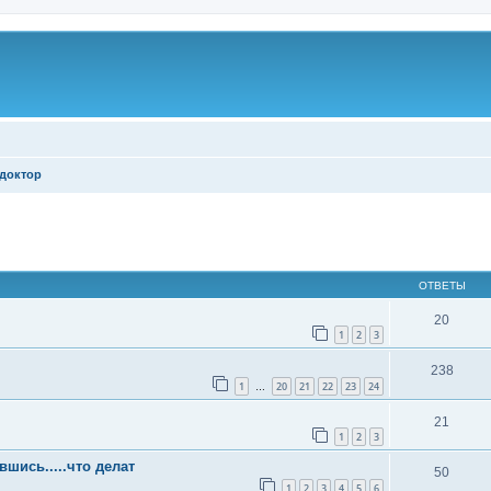
доктор
ширенный поиск
ОТВЕТЫ
20
1
2
3
238
1
20
21
22
23
24
…
21
1
2
3
шись.....что делат
50
1
2
3
4
5
6