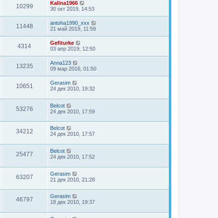
Kalina1966
10299
30 окт 2019, 14:53
antoha1990_xxx
11448
21 май 2019, 11:59
Gefiturke
4314
03 апр 2019, 12:50
Anna123
13235
09 мар 2016, 01:50
Gerasim
10651
24 дек 2010, 19:32
Belcot
53276
24 дек 2010, 17:59
Belcot
34212
24 дек 2010, 17:57
Belcot
25477
24 дек 2010, 17:52
Gerasim
63207
21 дек 2010, 21:28
Gerasim
46797
18 дек 2010, 19:37