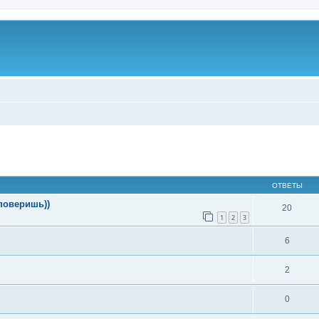
ширенный поиск
ОТВЕТЫ
поверишь))
20
1
2
3
6
2
0