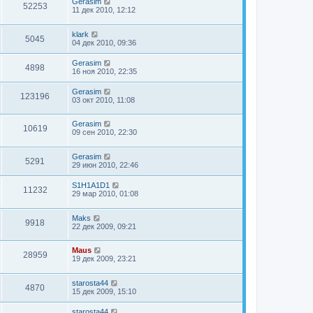
Gerasim
52253
11 дек 2010, 12:12
klark
5045
04 дек 2010, 09:36
Gerasim
4898
16 ноя 2010, 22:35
Gerasim
123196
03 окт 2010, 11:08
Gerasim
10619
09 сен 2010, 22:30
Gerasim
5291
29 июн 2010, 22:46
S1H1A1D1
11232
29 мар 2010, 01:08
Maks
9918
22 дек 2009, 09:21
Maus
28959
19 дек 2009, 23:21
starosta44
4870
15 дек 2009, 15:10
starosta44