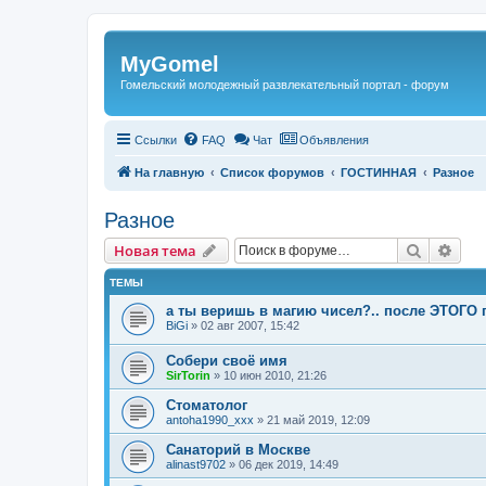
Регистрация
MyGomel
Гомельский молодежный развлекательный портал - форум
Ссылки
FAQ
Чат
Объявления
На главную
Список форумов
ГОСТИННАЯ
Разное
Разное
Новая тема
Поиск
Рас
Н
о
в
а
я
т
е
м
а
ТЕМЫ
а ты веришь в магию чисел?.. после ЭТОГО 
BiGi
»
02 авг 2007, 15:42
Собери своё имя
SirTorin
»
10 июн 2010, 21:26
Стоматолог
antoha1990_xxx
»
21 май 2019, 12:09
Санаторий в Москве
alinast9702
»
06 дек 2019, 14:49