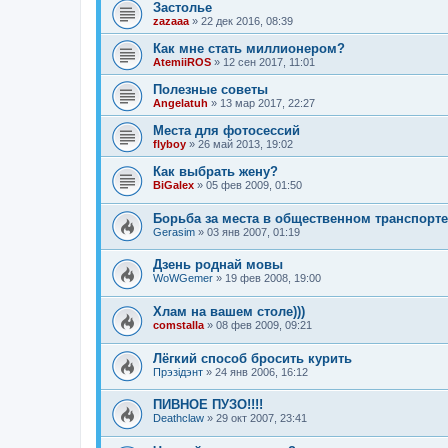
Застолье
zazaaa
»
22 дек 2016, 08:39
Как мне стать миллионером?
AtemiiROS
»
12 сен 2017, 11:01
Полезные советы
Angelatuh
»
13 мар 2017, 22:27
Места для фотосессий
flyboy
»
26 май 2013, 19:02
Как выбрать жену?
BiGalex
»
05 фев 2009, 01:50
Борьба за места в общественном транспорте
Gerasim
»
03 янв 2007, 01:19
Дзень роднай мовы
WoWGemer
»
19 фев 2008, 19:00
Хлам на вашем столе)))
comstalla
»
08 фев 2009, 09:21
Лёгкий способ бросить курить
Прэзiдэнт
»
24 янв 2006, 16:12
ПИВНОЕ ПУЗО!!!!
Deathclaw
»
29 окт 2007, 23:41