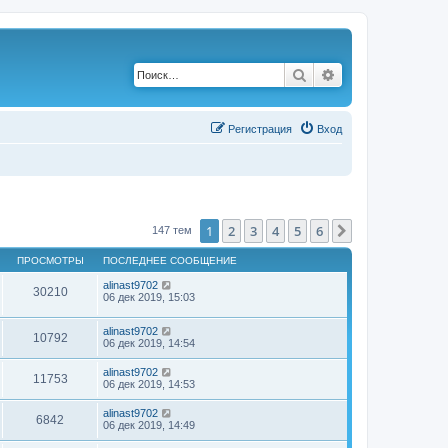
Поиск
Расширенный по
Р
е
г
и
с
т
р
а
ц
и
я
Вход
1
2
3
4
5
6
След.
147 тем
ПРОСМОТРЫ
ПОСЛЕДНЕЕ СООБЩЕНИЕ
alinast9702
30210
06 дек 2019, 15:03
alinast9702
10792
06 дек 2019, 14:54
alinast9702
11753
06 дек 2019, 14:53
alinast9702
6842
06 дек 2019, 14:49