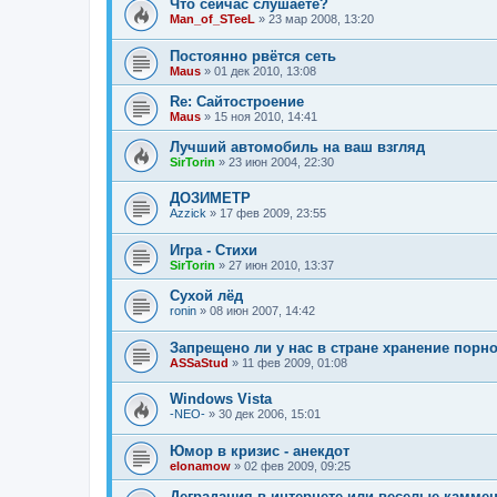
Что сейчас слушаете?
Man_of_STeeL
»
23 мар 2008, 13:20
Постоянно рвётся сеть
Maus
»
01 дек 2010, 13:08
Re: Сайтостроение
Maus
»
15 ноя 2010, 14:41
Лучший автомобиль на ваш взгляд
SirTorin
»
23 июн 2004, 22:30
ДОЗИМЕТР
Azzick
»
17 фев 2009, 23:55
Игра - Стихи
SirTorin
»
27 июн 2010, 13:37
Сухой лёд
ronin
»
08 июн 2007, 14:42
Запрещено ли у нас в стране хранение порн
ASSaStud
»
11 фев 2009, 01:08
Windows Vista
-NEO-
»
30 дек 2006, 15:01
Юмор в кризис - анекдот
elonamow
»
02 фев 2009, 09:25
Деградация в интернете или веселые камме