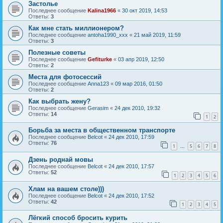
Застолье
Последнее сообщение
Kalina1966
«
30 окт 2019, 14:53
Ответы:
3
Как мне стать миллионером?
Последнее сообщение
antoha1990_xxx
«
21 май 2019, 11:59
Ответы:
3
Полезные советы
Последнее сообщение
Gefiturke
«
03 апр 2019, 12:50
Ответы:
2
Места для фотосессий
Последнее сообщение
Anna123
«
09 мар 2016, 01:50
Ответы:
2
Как выбрать жену?
Последнее сообщение
Gerasim
«
24 дек 2010, 19:32
Ответы:
14
1
2
Борьба за места в общественном транспорте
Последнее сообщение
Belcot
«
24 дек 2010, 17:59
Ответы:
76
1
5
6
7
8
…
Дзень роднай мовы
Последнее сообщение
Belcot
«
24 дек 2010, 17:57
Ответы:
52
1
2
3
4
5
6
Хлам на вашем столе)))
Последнее сообщение
Belcot
«
24 дек 2010, 17:52
Ответы:
42
1
2
3
4
5
Лёгкий способ бросить курить