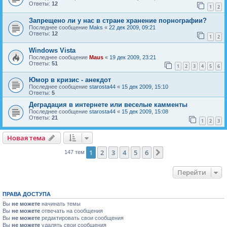
Ответы:
12
1
2
Запрещено ли у нас в стране хранение порнографии?
Последнее сообщение
Maks
«
22 дек 2009, 09:21
Ответы:
12
1
2
Windows Vista
Последнее сообщение
Maus
«
19 дек 2009, 23:21
Ответы:
51
1
2
3
4
5
6
Юмор в кризис - анекдот
Последнее сообщение
starosta44
«
15 дек 2009, 15:10
Ответы:
5
Деградация в интернете или веселые камменты
Последнее сообщение
starosta44
«
15 дек 2009, 15:08
Ответы:
21
1
2
3
Новая тема
Н
о
в
а
я
т
е
м
а
1
2
3
4
5
6
След.
147 тем
Перейти
ПРАВА ДОСТУПА
Вы
не можете
начинать темы
Вы
не можете
отвечать на сообщения
Вы
не можете
редактировать свои сообщения
Вы
не можете
удалять свои сообщения