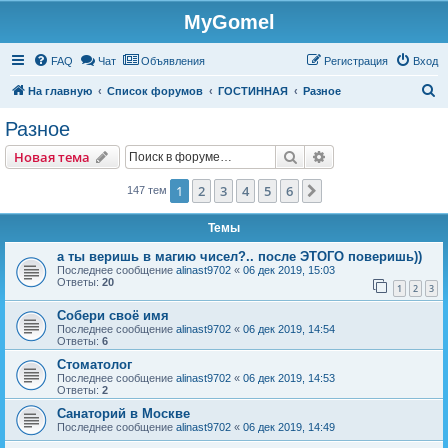
MyGomel
Регистрация
FAQ
Чат
Объявления
Р
е
г
и
с
т
р
а
ц
и
я
Вход
П
На главную
Список форумов
ГОСТИННАЯ
Разное
о
Разное
и
Новая тема
Поиск
Расширенный пои
Н
о
в
а
я
т
е
м
а
с
к
1
2
3
4
5
6
След.
147 тем
Темы
а ты веришь в магию чисел?.. после ЭТОГО поверишь))
Последнее сообщение
alinast9702
«
06 дек 2019, 15:03
Ответы:
20
1
2
3
Собери своё имя
Последнее сообщение
alinast9702
«
06 дек 2019, 14:54
Ответы:
6
Стоматолог
Последнее сообщение
alinast9702
«
06 дек 2019, 14:53
Ответы:
2
Санаторий в Москве
Последнее сообщение
alinast9702
«
06 дек 2019, 14:49