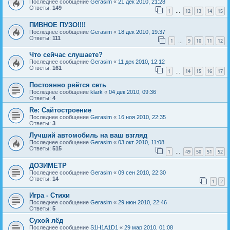
Последнее сообщение
Gerasim
«
21 дек 2010, 21:28
Ответы:
149
1
12
13
14
15
…
ПИВНОЕ ПУЗО!!!!
Последнее сообщение
Gerasim
«
18 дек 2010, 19:37
Ответы:
111
1
9
10
11
12
…
Что сейчас слушаете?
Последнее сообщение
Gerasim
«
11 дек 2010, 12:12
Ответы:
161
1
14
15
16
17
…
Постоянно рвётся сеть
Последнее сообщение
klark
«
04 дек 2010, 09:36
Ответы:
4
Re: Сайтостроение
Последнее сообщение
Gerasim
«
16 ноя 2010, 22:35
Ответы:
3
Лучший автомобиль на ваш взгляд
Последнее сообщение
Gerasim
«
03 окт 2010, 11:08
Ответы:
515
1
49
50
51
52
…
ДОЗИМЕТР
Последнее сообщение
Gerasim
«
09 сен 2010, 22:30
Ответы:
14
1
2
Игра - Стихи
Последнее сообщение
Gerasim
«
29 июн 2010, 22:46
Ответы:
5
Сухой лёд
Последнее сообщение
S1H1A1D1
«
29 мар 2010, 01:08