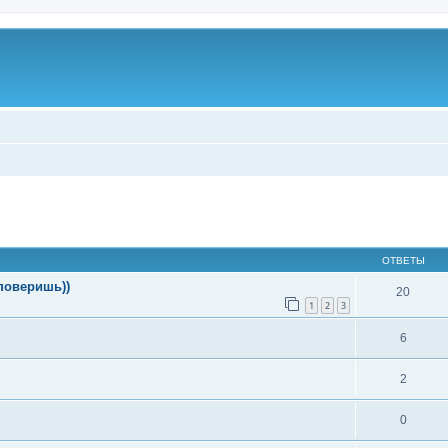
ширенный поиск
ОТВЕТЫ
поверишь))
20
1
2
3
6
2
0