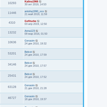
Kalina1966
10293
30 окт 2019, 14:53
antoha1990_xxx
11446
21 май 2019, 11:59
Gefiturke
4310
03 апр 2019, 12:50
Anna123
13232
09 мар 2016, 01:50
Gerasim
10636
24 дек 2010, 19:32
Belcot
53201
24 дек 2010, 17:59
Belcot
34146
24 дек 2010, 17:57
Belcot
25431
24 дек 2010, 17:52
Gerasim
63128
21 дек 2010, 21:28
Gerasim
46727
18 дек 2010, 19:37