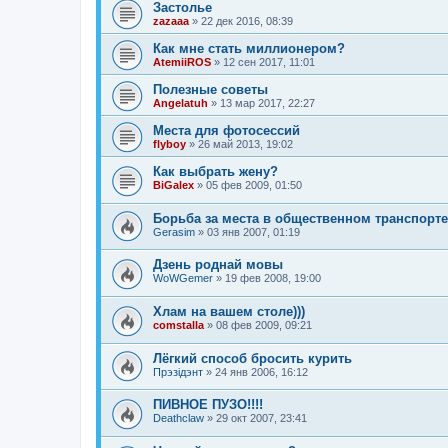
Застолье
zazaaa
»
22 дек 2016, 08:39
Как мне стать миллионером?
AtemiiROS
»
12 сен 2017, 11:01
Полезные советы
Angelatuh
»
13 мар 2017, 22:27
Места для фотосессий
flyboy
»
26 май 2013, 19:02
Как выбрать жену?
BiGalex
»
05 фев 2009, 01:50
Борьба за места в общественном транспорте
Gerasim
»
03 янв 2007, 01:19
Дзень роднай мовы
WoWGemer
»
19 фев 2008, 19:00
Хлам на вашем столе)))
comstalla
»
08 фев 2009, 09:21
Лёгкий способ бросить курить
Прэзiдэнт
»
24 янв 2006, 16:12
ПИВНОЕ ПУЗО!!!!
Deathclaw
»
29 окт 2007, 23:41