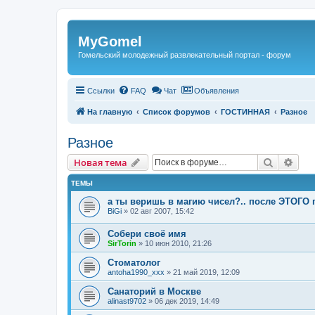
Регистрация
MyGomel
Гомельский молодежный развлекательный портал - форум
Ссылки
FAQ
Чат
Объявления
На главную
Список форумов
ГОСТИННАЯ
Разное
Разное
Новая тема
Поиск
Рас
Н
о
в
а
я
т
е
м
а
ТЕМЫ
а ты веришь в магию чисел?.. после ЭТОГО 
BiGi
»
02 авг 2007, 15:42
Собери своё имя
SirTorin
»
10 июн 2010, 21:26
Стоматолог
antoha1990_xxx
»
21 май 2019, 12:09
Санаторий в Москве
alinast9702
»
06 дек 2019, 14:49