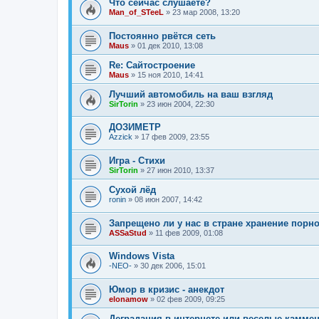
Что сейчас слушаете?
Man_of_STeeL
»
23 мар 2008, 13:20
Постоянно рвётся сеть
Maus
»
01 дек 2010, 13:08
Re: Сайтостроение
Maus
»
15 ноя 2010, 14:41
Лучший автомобиль на ваш взгляд
SirTorin
»
23 июн 2004, 22:30
ДОЗИМЕТР
Azzick
»
17 фев 2009, 23:55
Игра - Стихи
SirTorin
»
27 июн 2010, 13:37
Сухой лёд
ronin
»
08 июн 2007, 14:42
Запрещено ли у нас в стране хранение порн
ASSaStud
»
11 фев 2009, 01:08
Windows Vista
-NEO-
»
30 дек 2006, 15:01
Юмор в кризис - анекдот
elonamow
»
02 фев 2009, 09:25
Деградация в интернете или веселые камме