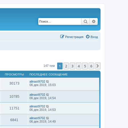
Поиск
Расширенный по
Р
е
г
и
с
т
р
а
ц
и
я
Вход
1
2
3
4
5
6
След.
147 тем
ПРОСМОТРЫ
ПОСЛЕДНЕЕ СООБЩЕНИЕ
alinast9702
30173
06 дек 2019, 15:03
alinast9702
10785
06 дек 2019, 14:54
alinast9702
11751
06 дек 2019, 14:53
alinast9702
6841
06 дек 2019, 14:49