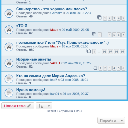
Ответы:
1
Свингерство - это хорошо или плохо?
Последнее сообщение
Gerasim
«
29 июн 2010, 22:41
Ответы:
49
1
2
3
4
5
эТО Я
Последнее сообщение
Maus
«
09 май 2009, 21:05
Ответы:
67
1
4
5
6
7
…
познакомиться? или "Укус Привлекательности" ;)
Последнее сообщение
Maus
«
18 ноя 2008, 01:56
Ответы:
980
1
96
97
98
99
…
Избранные анкеты
Последнее сообщение
VAFLJ
«
22 май 2008, 15:25
Ответы:
52
1
2
3
4
5
6
Кто на самом деле Мария Авдеенко?
Последнее сообщение
bsd7
«
03 фев 2008, 18:01
Ответы:
3
Нужна помощь!
Последнее сообщение
bart01
«
26 авг 2005, 00:37
Ответы:
6
Новая тема
Н
о
в
а
я
т
е
м
а
10 тем • Страница
1
из
1
Перейти