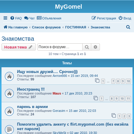
MyGomel
Регистрация
FAQ
Чат
Объявления
Р
е
г
и
с
т
р
а
ц
и
я
Вход
П
На главную
Список форумов
ГОСТИННАЯ
Знакомства
о
Знакомства
и
Новая тема
Поиск
Расширенный пои
Н
о
в
а
я
т
е
м
а
с
10 тем • Страница
1
из
1
к
Темы
Ищу новых друзей.... Срочно)))
Последнее сообщение
Антон666
«
15 окт 2019, 09:44
Ответы:
99
1
7
8
9
10
…
Иностранец !!!
Последнее сообщение
Maus
«
17 дек 2010, 20:23
Ответы:
107
1
8
9
10
11
…
парень в армии
Последнее сообщение
Gerasim
«
15 авг 2010, 22:03
Ответы:
24
1
2
3
Помогите удалить анкету с flirt.mygomel.com (без емэйла
нет пароля)
Последнее сообщение
SkyWeSt
«
02 авг 2010, 19:30