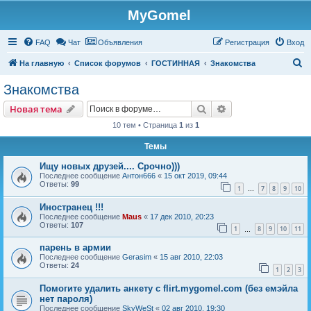
MyGomel
Регистрация
FAQ
Чат
Объявления
Р
е
г
и
с
т
р
а
ц
и
я
Вход
П
На главную
Список форумов
ГОСТИННАЯ
Знакомства
о
Знакомства
и
Новая тема
Поиск
Расширенный пои
Н
о
в
а
я
т
е
м
а
с
10 тем • Страница
1
из
1
к
Темы
Ищу новых друзей.... Срочно)))
Последнее сообщение
Антон666
«
15 окт 2019, 09:44
Ответы:
99
1
7
8
9
10
…
Иностранец !!!
Последнее сообщение
Maus
«
17 дек 2010, 20:23
Ответы:
107
1
8
9
10
11
…
парень в армии
Последнее сообщение
Gerasim
«
15 авг 2010, 22:03
Ответы:
24
1
2
3
Помогите удалить анкету с flirt.mygomel.com (без емэйла
нет пароля)
Последнее сообщение
SkyWeSt
«
02 авг 2010, 19:30