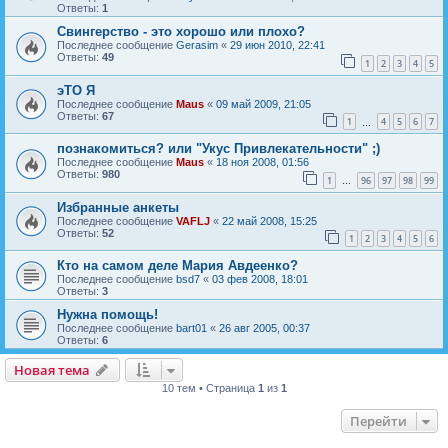
Ответы:
1
Свингерство - это хорошо или плохо?
Последнее сообщение
Gerasim
«
29 июн 2010, 22:41
Ответы:
49
1
2
3
4
5
эТО Я
Последнее сообщение
Maus
«
09 май 2009, 21:05
Ответы:
67
1
4
5
6
7
…
познакомиться? или "Укус Привлекательности" ;)
Последнее сообщение
Maus
«
18 ноя 2008, 01:56
Ответы:
980
1
96
97
98
99
…
Избранные анкеты
Последнее сообщение
VAFLJ
«
22 май 2008, 15:25
Ответы:
52
1
2
3
4
5
6
Кто на самом деле Мария Авдеенко?
Последнее сообщение
bsd7
«
03 фев 2008, 18:01
Ответы:
3
Нужна помощь!
Последнее сообщение
bart01
«
26 авг 2005, 00:37
Ответы:
6
Новая тема
Н
о
в
а
я
т
е
м
а
10 тем • Страница
1
из
1
Перейти