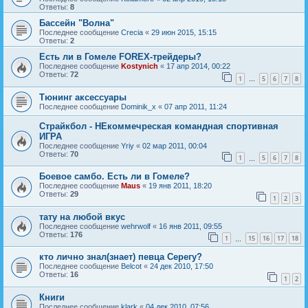
Ответы:
8
Бассейн "Волна"
Последнее сообщение
Crecia
«
29 июн 2015, 15:15
Ответы:
2
Есть ли в Гомеле FOREX-трейдеры?
Последнее сообщение
Kostynich
«
17 апр 2014, 00:22
Ответы:
72
1
5
6
7
8
…
Тюнинг аксессуары
Последнее сообщение
Dominik_x
«
07 апр 2011, 11:24
Страйкбол - НЕкоммечреская командная спортивная
ИГРА
Последнее сообщение
Yriy
«
02 мар 2011, 00:04
Ответы:
70
1
5
6
7
8
…
Боевое самбо. Есть ли в Гомеле?
Последнее сообщение
Maus
«
19 янв 2011, 18:20
Ответы:
29
1
2
3
тату на любой вкус
Последнее сообщение
wehrwolf
«
16 янв 2011, 09:55
Ответы:
176
1
15
16
17
18
…
кто лично знал(знает) певца Серегу?
Последнее сообщение
Belcot
«
24 дек 2010, 17:50
Ответы:
16
1
2
Книги
Последнее сообщение
klark
«
04 дек 2010, 07:56