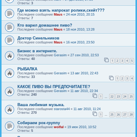
Ответы:
3
Где можно взять напрокат ролики,скейт???
Последнее сообщение
Maus
«
24 ноя 2010, 20:15
Ответы:
7
Кто варил домашнее пиво?
Последнее сообщение
Maus
«
18 ноя 2010, 13:28
Доктор Синельников
Последнее сообщение
Maus
«
16 ноя 2010, 23:50
Бизнес в интернете.
Последнее сообщение
Gerasim
«
27 сен 2010, 22:53
Ответы:
40
1
2
3
4
5
РЫБАЛКА
Последнее сообщение
Gerasim
«
13 авг 2010, 22:43
Ответы:
33
1
2
3
4
КАКОЕ ПИВО ВЫ ПРЕДПОЧИТАЕТЕ?
Последнее сообщение
Gerasim
«
11 авг 2010, 22:34
Ответы:
240
1
22
23
24
25
…
Ваша любимая музыка.
Последнее сообщение
starosta44
«
11 авг 2010, 11:24
Ответы:
270
1
25
26
27
28
…
Собираем рок-группу
Последнее сообщение
wolfal
«
19 июн 2010, 10:52
Ответы:
5