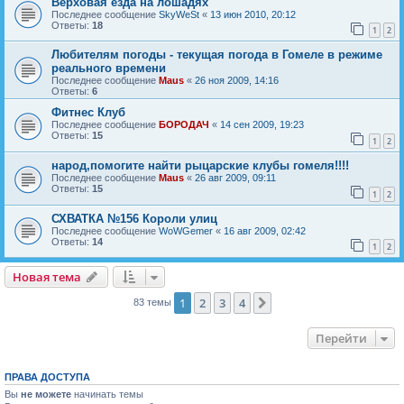
Верховая езда на лошадях
Последнее сообщение
SkyWeSt
«
13 июн 2010, 20:12
Ответы:
18
1
2
Любителям погоды - текущая погода в Гомеле в режиме
реального времени
Последнее сообщение
Maus
«
26 ноя 2009, 14:16
Ответы:
6
Фитнес Клуб
Последнее сообщение
БОРОДАЧ
«
14 сен 2009, 19:23
Ответы:
15
1
2
народ,помогите найти рыцарские клубы гомеля!!!!
Последнее сообщение
Maus
«
26 авг 2009, 09:11
Ответы:
15
1
2
СХВАТКА №156 Короли улиц
Последнее сообщение
WoWGemer
«
16 авг 2009, 02:42
Ответы:
14
1
2
Новая тема
Н
о
в
а
я
т
е
м
а
1
2
3
4
След.
83 темы
Перейти
ПРАВА ДОСТУПА
Вы
не можете
начинать темы