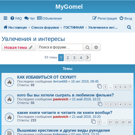
MyGomel
Регистрация
FAQ
Чат
Объявления
Р
е
г
и
с
т
р
а
ц
и
я
Вход
П
На главную
Список форумов
ГОСТИННАЯ
Увлечения и интересы
о
Увлечения и интересы
и
Новая тема
Поиск
Расширенный пои
Н
о
в
а
я
т
е
м
а
с
к
1
2
3
4
След.
83 темы
Темы
КАК ИЗБАВИТЬСЯ ОТ СКУКИ?!
Последнее сообщение
Антон666
«
15 окт 2019, 09:45
Ответы:
69
1
4
5
6
7
…
кого бы вы хотели сыграть в любимом фильме?
Последнее сообщение
pavlovich
«
21 май 2019, 10:21
Ответы:
55
1
2
3
4
5
6
какие книги читаете и читаете ли книги вообще?
Последнее сообщение
pavlovich
«
21 май 2019, 10:20
Ответы:
233
1
21
22
23
24
…
Вышиваю крестиком и другие виды рукоделия
Последнее сообщение
Kellamere
«
02 апр 2019, 13:15