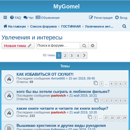
MyGomel
Регистрация
FAQ
Чат
Объявления
Р
е
г
и
с
т
р
а
ц
и
я
Вход
П
На главную
Список форумов
ГОСТИННАЯ
Увлечения и интересы
о
Увлечения и интересы
и
Новая тема
Поиск
Расширенный пои
Н
о
в
а
я
т
е
м
а
с
к
1
2
3
4
След.
83 темы
Темы
КАК ИЗБАВИТЬСЯ ОТ СКУКИ?!
Последнее сообщение
Антон666
«
15 окт 2019, 09:45
Ответы:
69
1
4
5
6
7
…
кого бы вы хотели сыграть в любимом фильме?
Последнее сообщение
pavlovich
«
21 май 2019, 10:21
Ответы:
55
1
2
3
4
5
6
какие книги читаете и читаете ли книги вообще?
Последнее сообщение
pavlovich
«
21 май 2019, 10:20
Ответы:
233
1
21
22
23
24
…
Вышиваю крестиком и другие виды рукоделия
Последнее сообщение
Kellamere
«
02 апр 2019, 13:15