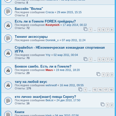
Ответы:
8
Бассейн "Волна"
Последнее сообщение
Crecia
«
29 июн 2015, 15:15
Ответы:
2
Есть ли в Гомеле FOREX-трейдеры?
Последнее сообщение
Kostynich
«
17 апр 2014, 00:22
Ответы:
72
1
5
6
7
8
…
Тюнинг аксессуары
Последнее сообщение
Dominik_x
«
07 апр 2011, 11:24
Страйкбол - НЕкоммечреская командная спортивная
ИГРА
Последнее сообщение
Yriy
«
02 мар 2011, 00:04
Ответы:
70
1
5
6
7
8
…
Боевое самбо. Есть ли в Гомеле?
Последнее сообщение
Maus
«
19 янв 2011, 18:20
Ответы:
29
1
2
3
тату на любой вкус
Последнее сообщение
wehrwolf
«
16 янв 2011, 09:55
Ответы:
176
1
15
16
17
18
…
кто лично знал(знает) певца Серегу?
Последнее сообщение
Belcot
«
24 дек 2010, 17:50
Ответы:
16
1
2
Книги
Последнее сообщение
klark
«
04 дек 2010, 07:56