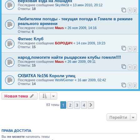
Верховая езда на лошадях
Последнее сообщение
SkyWeSt
«
13 июн 2010, 20:12
Ответы:
18
1
2
Любителям погоды - текущая погода в Гомеле в режиме
реального времени
Последнее сообщение
Maus
«
26 ноя 2009, 14:16
Ответы:
6
Фитнес Клуб
Последнее сообщение
БОРОДАЧ
«
14 сен 2009, 19:23
Ответы:
15
1
2
народ,помогите найти рыцарские клубы гомеля!!!!
Последнее сообщение
Maus
«
26 авг 2009, 09:11
Ответы:
15
1
2
СХВАТКА №156 Короли улиц
Последнее сообщение
WoWGemer
«
16 авг 2009, 02:42
Ответы:
14
1
2
Новая тема
Н
о
в
а
я
т
е
м
а
1
2
3
4
След.
83 темы
Перейти
ПРАВА ДОСТУПА
Вы
не можете
начинать темы