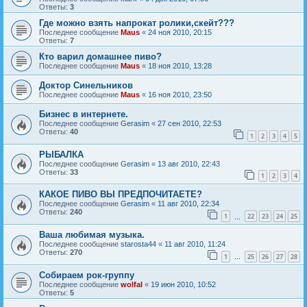
Ответы:
3
Где можно взять напрокат ролики,скейт???
Последнее сообщение
Maus
«
24 ноя 2010, 20:15
Ответы:
7
Кто варил домашнее пиво?
Последнее сообщение
Maus
«
18 ноя 2010, 13:28
Доктор Синельников
Последнее сообщение
Maus
«
16 ноя 2010, 23:50
Бизнес в интернете.
Последнее сообщение
Gerasim
«
27 сен 2010, 22:53
Ответы:
40
1
2
3
4
5
РЫБАЛКА
Последнее сообщение
Gerasim
«
13 авг 2010, 22:43
Ответы:
33
1
2
3
4
КАКОЕ ПИВО ВЫ ПРЕДПОЧИТАЕТЕ?
Последнее сообщение
Gerasim
«
11 авг 2010, 22:34
Ответы:
240
1
22
23
24
25
…
Ваша любимая музыка.
Последнее сообщение
starosta44
«
11 авг 2010, 11:24
Ответы:
270
1
25
26
27
28
…
Собираем рок-группу
Последнее сообщение
wolfal
«
19 июн 2010, 10:52
Ответы:
5