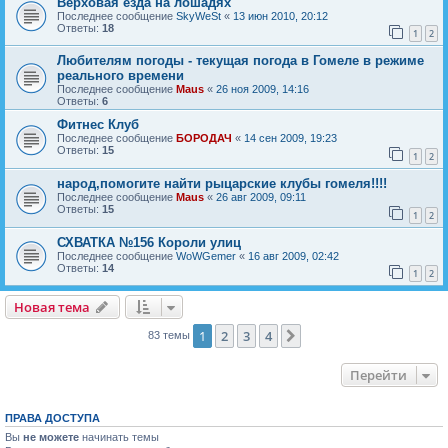
Верховая езда на лошадях
Последнее сообщение
SkyWeSt
«
13 июн 2010, 20:12
Ответы:
18
1
2
Любителям погоды - текущая погода в Гомеле в режиме
реального времени
Последнее сообщение
Maus
«
26 ноя 2009, 14:16
Ответы:
6
Фитнес Клуб
Последнее сообщение
БОРОДАЧ
«
14 сен 2009, 19:23
Ответы:
15
1
2
народ,помогите найти рыцарские клубы гомеля!!!!
Последнее сообщение
Maus
«
26 авг 2009, 09:11
Ответы:
15
1
2
СХВАТКА №156 Короли улиц
Последнее сообщение
WoWGemer
«
16 авг 2009, 02:42
Ответы:
14
1
2
Новая тема
Н
о
в
а
я
т
е
м
а
1
2
3
4
След.
83 темы
Перейти
ПРАВА ДОСТУПА
Вы
не можете
начинать темы