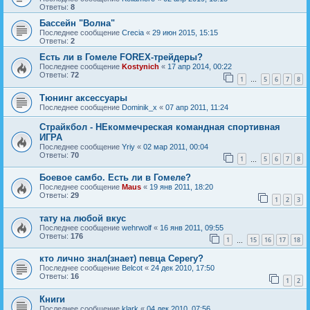
Ответы:
8
Бассейн "Волна"
Последнее сообщение
Crecia
«
29 июн 2015, 15:15
Ответы:
2
Есть ли в Гомеле FOREX-трейдеры?
Последнее сообщение
Kostynich
«
17 апр 2014, 00:22
Ответы:
72
1
5
6
7
8
…
Тюнинг аксессуары
Последнее сообщение
Dominik_x
«
07 апр 2011, 11:24
Страйкбол - НЕкоммечреская командная спортивная
ИГРА
Последнее сообщение
Yriy
«
02 мар 2011, 00:04
Ответы:
70
1
5
6
7
8
…
Боевое самбо. Есть ли в Гомеле?
Последнее сообщение
Maus
«
19 янв 2011, 18:20
Ответы:
29
1
2
3
тату на любой вкус
Последнее сообщение
wehrwolf
«
16 янв 2011, 09:55
Ответы:
176
1
15
16
17
18
…
кто лично знал(знает) певца Серегу?
Последнее сообщение
Belcot
«
24 дек 2010, 17:50
Ответы:
16
1
2
Книги
Последнее сообщение
klark
«
04 дек 2010, 07:56