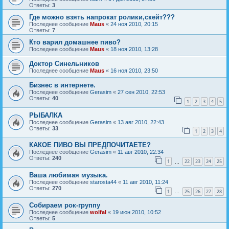
Ответы:
3
Где можно взять напрокат ролики,скейт???
Последнее сообщение
Maus
«
24 ноя 2010, 20:15
Ответы:
7
Кто варил домашнее пиво?
Последнее сообщение
Maus
«
18 ноя 2010, 13:28
Доктор Синельников
Последнее сообщение
Maus
«
16 ноя 2010, 23:50
Бизнес в интернете.
Последнее сообщение
Gerasim
«
27 сен 2010, 22:53
Ответы:
40
1
2
3
4
5
РЫБАЛКА
Последнее сообщение
Gerasim
«
13 авг 2010, 22:43
Ответы:
33
1
2
3
4
КАКОЕ ПИВО ВЫ ПРЕДПОЧИТАЕТЕ?
Последнее сообщение
Gerasim
«
11 авг 2010, 22:34
Ответы:
240
1
22
23
24
25
…
Ваша любимая музыка.
Последнее сообщение
starosta44
«
11 авг 2010, 11:24
Ответы:
270
1
25
26
27
28
…
Собираем рок-группу
Последнее сообщение
wolfal
«
19 июн 2010, 10:52
Ответы:
5