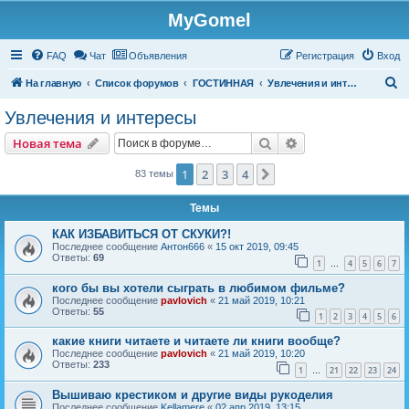
MyGomel
Регистрация
FAQ
Чат
Объявления
Р
е
г
и
с
т
р
а
ц
и
я
Вход
П
На главную
Список форумов
ГОСТИННАЯ
Увлечения и интересы
о
Увлечения и интересы
и
Новая тема
Поиск
Расширенный пои
Н
о
в
а
я
т
е
м
а
с
к
1
2
3
4
След.
83 темы
Темы
КАК ИЗБАВИТЬСЯ ОТ СКУКИ?!
Последнее сообщение
Антон666
«
15 окт 2019, 09:45
Ответы:
69
1
4
5
6
7
…
кого бы вы хотели сыграть в любимом фильме?
Последнее сообщение
pavlovich
«
21 май 2019, 10:21
Ответы:
55
1
2
3
4
5
6
какие книги читаете и читаете ли книги вообще?
Последнее сообщение
pavlovich
«
21 май 2019, 10:20
Ответы:
233
1
21
22
23
24
…
Вышиваю крестиком и другие виды рукоделия
Последнее сообщение
Kellamere
«
02 апр 2019, 13:15