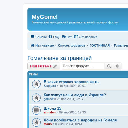
Регистрация
MyGomel
Гомельский молодежный развлекательный портал - форум
Ссылки
FAQ
Чат
Объявления
На главную
Список форумов
ГОСТИННАЯ
Гомельча
Гомельчане за границей
Новая тема
Поиск
Рас
Н
о
в
а
я
т
е
м
а
ТЕМЫ
В каких странах хорошо жить
Sluggard
»
16 дек 2004, 09:01
Как живут наши люди в Израиле?
garrow
»
26 ноя 2004, 23:17
Школа 15
annalen
»
09 апр 2010, 17:33
Хочу пообщаться с народом из Гомеля
Maus
»
03 июн 2004, 10:41