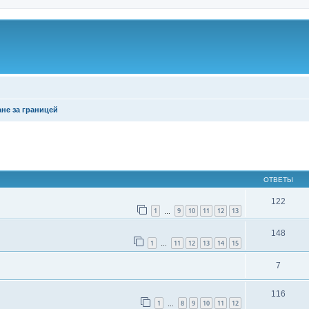
не за границей
ширенный поиск
ОТВЕТЫ
122
1
9
10
11
12
13
…
148
1
11
12
13
14
15
…
7
116
1
8
9
10
11
12
…