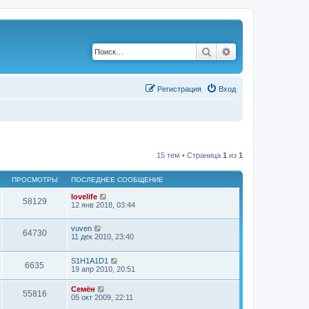
Поиск
Расширенный по
Р
е
г
и
с
т
р
а
ц
и
я
Вход
15 тем • Страница
1
из
1
ПРОСМОТРЫ
ПОСЛЕДНЕЕ СООБЩЕНИЕ
lovelife
58129
12 янв 2018, 03:44
vuven
64730
11 дек 2010, 23:40
S1H1A1D1
6635
19 апр 2010, 20:51
Семён
55816
05 окт 2009, 22:11