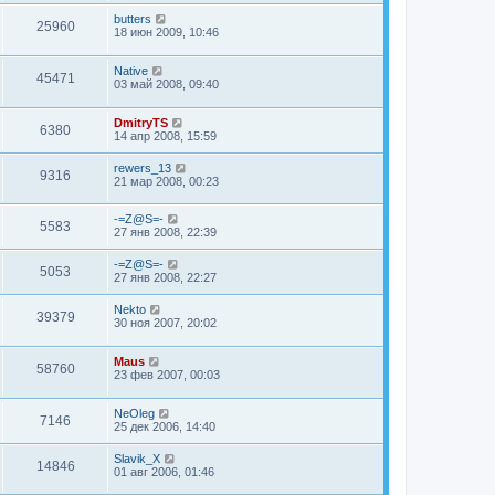
butters
25960
18 июн 2009, 10:46
Native
45471
03 май 2008, 09:40
DmitryTS
6380
14 апр 2008, 15:59
rewers_13
9316
21 мар 2008, 00:23
-=Z@S=-
5583
27 янв 2008, 22:39
-=Z@S=-
5053
27 янв 2008, 22:27
Nekto
39379
30 ноя 2007, 20:02
Maus
58760
23 фев 2007, 00:03
NeOleg
7146
25 дек 2006, 14:40
Slavik_X
14846
01 авг 2006, 01:46