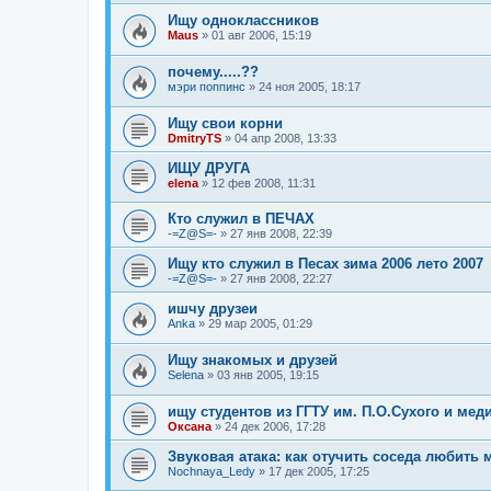
Ищу одноклассников
Maus
»
01 авг 2006, 15:19
почему.....??
мэри поппинс
»
24 ноя 2005, 18:17
Ищу свои корни
DmitryTS
»
04 апр 2008, 13:33
ИЩУ ДРУГА
elena
»
12 фев 2008, 11:31
Кто служил в ПЕЧАХ
-=Z@S=-
»
27 янв 2008, 22:39
Ищу кто служил в Песах зима 2006 лето 2007
-=Z@S=-
»
27 янв 2008, 22:27
ишчу друзеи
Anka
»
29 мар 2005, 01:29
Ищу знакомых и друзей
Selena
»
03 янв 2005, 19:15
ищу студентов из ГГТУ им. П.О.Сухого и мед
Оксана
»
24 дек 2006, 17:28
Звуковая атака: как отучить соседа любить 
Nochnaya_Ledy
»
17 дек 2005, 17:25